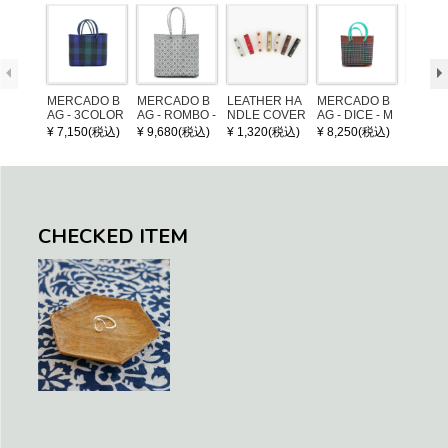
MERCADO B
MERCADO B
LEATHER HA
MERCADO B
MERCA
AG - 3COLOR
AG - ROMBO -
NDLE COVER
AG - DICE - M
AG - DI
S CHECK - Bl
LONG HANDL
OSAIC - Copp
OSAIC 
¥ 7,150(税込)
¥ 9,680(税込)
¥ 1,320(税込)
¥ 8,250(税込)
¥ 8,25
ack / Dark Gre
E - Silver / Whi
er / Navy / Mint
/ Cream
en / Navy (XS)
te (M)
llic Blu
CHECKED ITEM