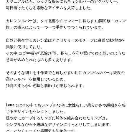
カジュアルにも、シックな服装にも合うシルバーのアクセサリー。
毎日着けたくなる素敵なアイテムを入荷しました。
カレンシルバーは、タイ北部やミャンマーに暮らす 山間民族「カレン
族」の職人によって一つ一つ手作りでつくられています。
自然と共存するカレン族はアクセサリーのモチーフに身近な動植物を
頻繁に使用しており、
その中には”幸福”や”厄除け”等、暮らしを守り繋げてゆく願いのような
意味が込められたものも多くあります。
そのような細工を手作業でも施しやすい用にカレンシルバーは純度の
高いシルバーを使用しているため、
独特の柔らかい色味と肌触りが感じられます。
Letraではその中でもシンプルな中に女性らしい柔らかさや繊細さを感
じるデザインをセレクトしました。
緩やかにカーブするリングに球体を組み合わせたリングは、
シンプルながら不思議なデザインにうっとりしてしまいます。
どことなくモードな雰囲気も印象的です。