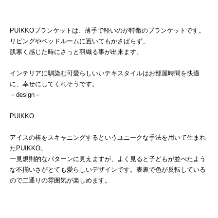
PUIKKOブランケットは、薄手で軽いのが特徴のブランケットです。
リビングやベッドルームに置いてもかさばらず、
肌寒く感じた時にさっと羽織る事が出来ます。
インテリアに馴染む可愛らしいいテキスタイルはお部屋時間を快適
に、幸せにしてくれそうです。
－design－
PUIKKO
アイスの棒をスキャニングするというユニークな手法を用いて生まれ
たPUIKKO。
一見規則的なパターンに見えますが、よく見ると子どもが並べたよう
な不揃いさがとても愛らしいデザインです。表裏で色が反転している
ので二通りの雰囲気が楽しめます。