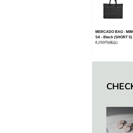
MERCADO BAG - MI
SA - Black (SHORT S)
8,250円
(税込)
CHEC