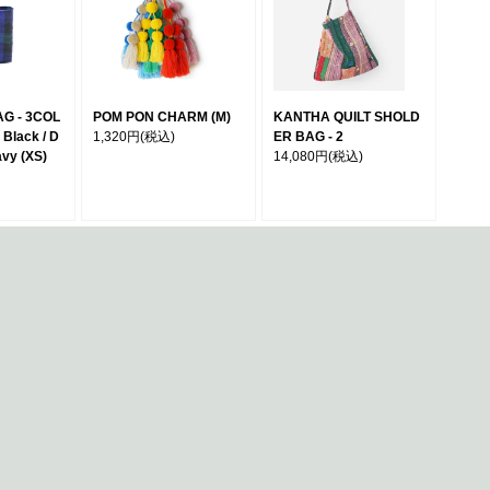
G - 3COL
POM PON CHARM (M)
KANTHA QUILT SHOLD
Black / D
1,320円
(税込)
ER BAG - 2
avy (XS)
14,080円
(税込)