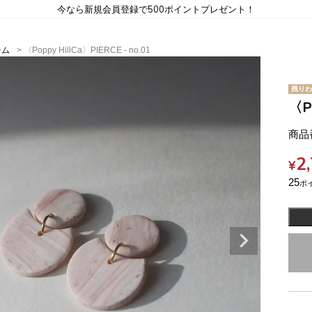
今なら新規会員登録で500ポイントプレゼント！
テム
〈Poppy HillCa〉PIERCE - no.01
残りわ
〈Po
商品
2
¥
25