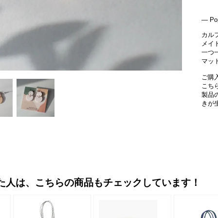
― Pop
カル
メイ
一つ
マッ
ご購
こち
製品
きが
た人は、こちらの商品もチェックしています！