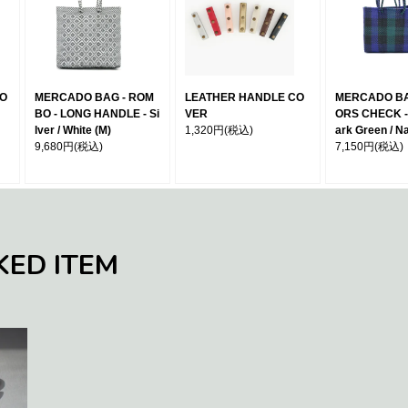
MO
MERCADO BAG - ROM
LEATHER HANDLE CO
MERCADO BA
BO - LONG HANDLE - Si
VER
ORS CHECK - 
lver / White (M)
1,320円
(税込)
ark Green / N
9,680円
(税込)
7,150円
(税込)
KED ITEM