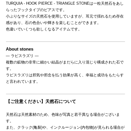
TURQUIA - HOOK PIERCE - TRIANGLE STONEは一粒天然石をあし
らったフックタイプのピアスです。
小ぶりなサイズの天然石を使用していますが、耳元で揺れるため存在
感があり、石の色合いや輝きを楽しむことができます。
色違いでいくつも欲しくなるアイテムです。
About stones
― ラピスラズリ ―
複数の鉱物の非常に細かい結晶がまだらに入り混じり構成された石で
す。
ラピスラズリは邪気や邪念を払う効果が高く、幸福と成功をもたらす
と言われています。
【ご注意ください】天然石について
天然石は天然素材のため、色味が写真と若干異なる場合がございま
す。
また、クラック(亀裂)や、インクルージョン(内包物)が見られる場合が