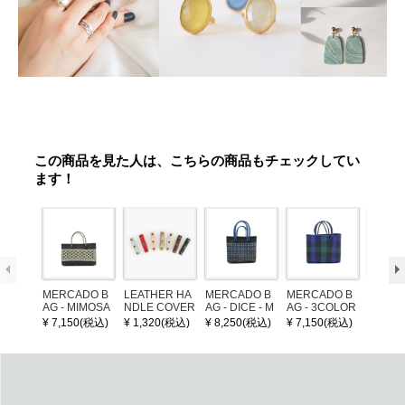
この商品を見た人は、こちらの商品もチェックしてい
ます！
MERCADO B
LEATHER HA
MERCADO B
MERCADO B
MERCA
AG - MIMOSA
NDLE COVER
AG - DICE - M
AG - 3COLOR
AG - DI
- Black / Crea
OSAIC - Black
S CHECK - Bl
OSAIC 
¥ 7,150(税込)
¥ 1,320(税込)
¥ 8,250(税込)
¥ 7,150(税込)
¥ 8,25
m (SHORT X
/ Cream / Meta
ack / Dark Gre
er / Nav
S)
llic Blue
en / Navy (XS)