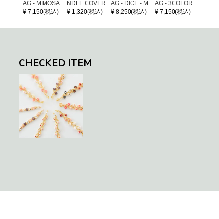
AG - MIMOSA
NDLE COVER
AG - DICE - M
AG - 3COLOR
AG - DI
- Black / Crea
OSAIC - Black
S CHECK - Bl
OSAIC 
¥ 7,150(税込)
¥ 1,320(税込)
¥ 8,250(税込)
¥ 7,150(税込)
¥ 8,25
m (SHORT X
/ Cream / Meta
ack / Dark Gre
er / Nav
S)
llic Blue
en / Navy (XS)
CHECKED ITEM