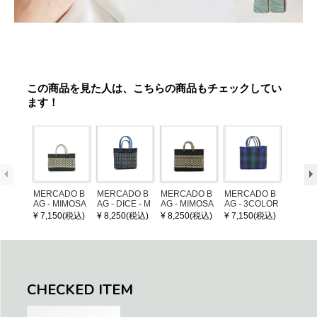
この商品を見た人は、こちらの商品もチェックしてい
ます！
MERCADO B
MERCADO B
MERCADO B
MERCADO B
LEATH
AG - MIMOSA
AG - DICE - M
AG - MIMOSA
AG - 3COLOR
NDLE 
- Black / Crea
OSAIC - Black
- Black / Crea
S CHECK - Bl
¥ 7,150(税込)
¥ 8,250(税込)
¥ 8,250(税込)
¥ 7,150(税込)
¥ 1,32
m (SHORT X
/ Cream / Meta
m (SHORT S)
ack / Dark Gre
S)
llic Blue
en / Navy (XS)
CHECKED ITEM