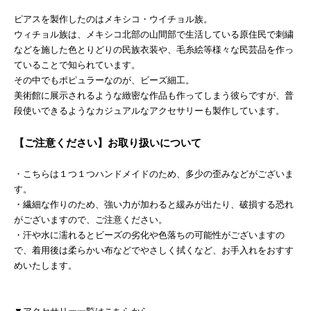
ピアスを製作したのはメキシコ・ウイチョル族。
ウィチョル族は、メキシコ北部の山間部で生活している原住民で刺繍
などを施した色とりどりの民族衣装や、毛糸絵等様々な民芸品を作っ
ていることで知られています。
その中でもポピュラーなのが、ビーズ細工。
美術館に展示されるような緻密な作品も作ってしまう彼らですが、普
段使いできるようなカジュアルなアクセサリーも製作しています。
【ご注意ください】お取り扱いについて
・こちらは１つ１つハンドメイドのため、多少の歪みなどがございま
す。
・繊細な作りのため、強い力が加わると緩みが出たり、破損する恐れ
がございますので、ご注意ください。
・汗や水に濡れるとビーズの劣化や色落ちの可能性がございますの
で、着用後は柔らかい布などでやさしく拭くなど、お手入れをおすす
めいたします。