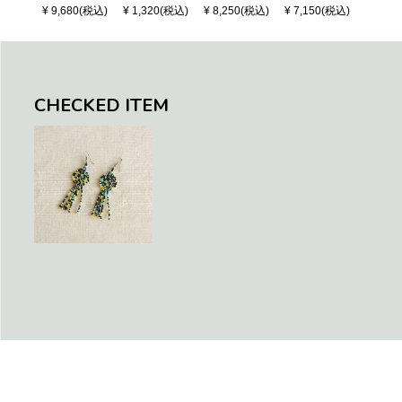
LONG HANDL
Black (S)
S CHECK - Bl
¥ 9,680(税込)
¥ 1,320(税込)
¥ 8,250(税込)
¥ 7,150(税込)
¥ 1,32
E - Silver / Whi
ack / Dark Gre
te (M)
en / Navy (XS)
CHECKED ITEM