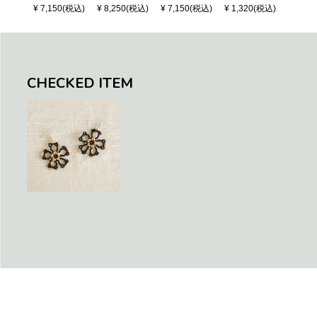
- Black / Crea
OSAIC - Black
S CHECK - Bl
¥ 7,150(税込)
¥ 8,250(税込)
¥ 7,150(税込)
¥ 1,320(税込)
¥ 1,32
m (SHORT X
/ Cream / Meta
ack / Dark Gre
S)
llic Blue
en / Navy (XS)
CHECKED ITEM