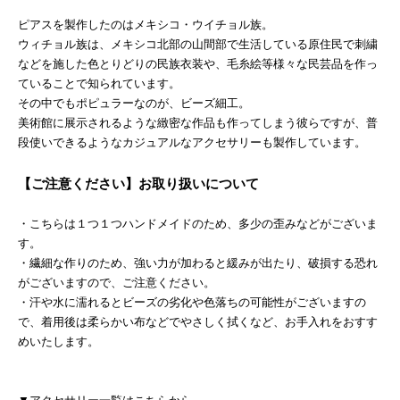
ピアスを製作したのはメキシコ・ウイチョル族。
ウィチョル族は、メキシコ北部の山間部で生活している原住民で刺繍
などを施した色とりどりの民族衣装や、毛糸絵等様々な民芸品を作っ
ていることで知られています。
その中でもポピュラーなのが、ビーズ細工。
美術館に展示されるような緻密な作品も作ってしまう彼らですが、普
段使いできるようなカジュアルなアクセサリーも製作しています。
【ご注意ください】お取り扱いについて
・こちらは１つ１つハンドメイドのため、多少の歪みなどがございま
す。
・繊細な作りのため、強い力が加わると緩みが出たり、破損する恐れ
がございますので、ご注意ください。
・汗や水に濡れるとビーズの劣化や色落ちの可能性がございますの
で、着用後は柔らかい布などでやさしく拭くなど、お手入れをおすす
めいたします。