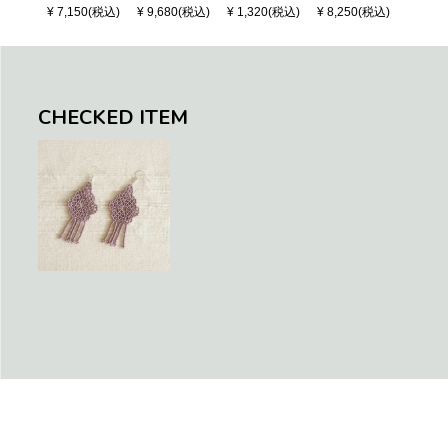
S CHECK - Bl
LONG HANDL
OSAIC - Copp
OSAIC 
¥ 7,150(税込)
¥ 9,680(税込)
¥ 1,320(税込)
¥ 8,250(税込)
¥ 8,25
ack / Dark Gre
E - Silver / Whi
er / Navy / Mint
/ Cream
en / Navy (XS)
te (M)
llic Blu
CHECKED ITEM