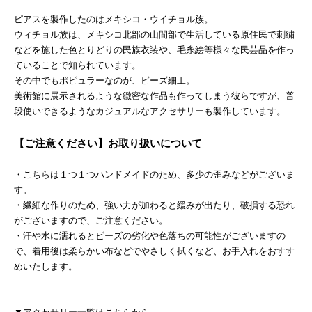
ピアスを製作したのはメキシコ・ウイチョル族。
ウィチョル族は、メキシコ北部の山間部で生活している原住民で刺繍
などを施した色とりどりの民族衣装や、毛糸絵等様々な民芸品を作っ
ていることで知られています。
その中でもポピュラーなのが、ビーズ細工。
美術館に展示されるような緻密な作品も作ってしまう彼らですが、普
段使いできるようなカジュアルなアクセサリーも製作しています。
【ご注意ください】お取り扱いについて
・こちらは１つ１つハンドメイドのため、多少の歪みなどがございま
す。
・繊細な作りのため、強い力が加わると緩みが出たり、破損する恐れ
がございますので、ご注意ください。
・汗や水に濡れるとビーズの劣化や色落ちの可能性がございますの
で、着用後は柔らかい布などでやさしく拭くなど、お手入れをおすす
めいたします。