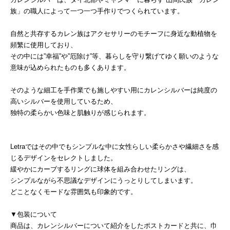
族」の職人によって一つ一つ手作りでつくられています。
自然と共存するカレン族はアクセサリーのモチーフに身近な動植物を
頻繁に使用しており、
その中には”幸福”や”厄除け”等、暮らしを守り繋げてゆく願いのような
意味が込められたものも多くあります。
そのような細工を手作業でも施しやすい用にカレンシルバーは純度の
高いシルバーを使用しているため、
独特の柔らかい色味と肌触りが感じられます。
Letraではその中でもシンプルな中に女性らしい柔らかさや繊細さを感
じるデザインをセレクトしました。
緩やかにカーブするリングに球体を組み合わせたリングは、
シンプルながら不思議なデザインにうっとりしてしまいます。
どことなくモードな雰囲気も印象的です。
▼包装について
商品は、カレンシルバーについて紹介をしたポストカードと共に、巾