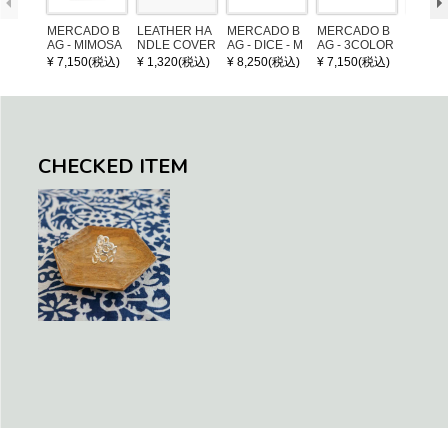
MERCADO B
LEATHER HA
MERCADO B
MERCADO B
MERCA
AG - MIMOSA
NDLE COVER
AG - DICE - M
AG - 3COLOR
AG - DI
- Black / Crea
OSAIC - Black
S CHECK - Bl
OSAIC 
¥ 7,150(税込)
¥ 1,320(税込)
¥ 8,250(税込)
¥ 7,150(税込)
¥ 8,25
m (SHORT X
/ Cream / Meta
ack / Dark Gre
er / Nav
S)
llic Blue
en / Navy (XS)
CHECKED ITEM