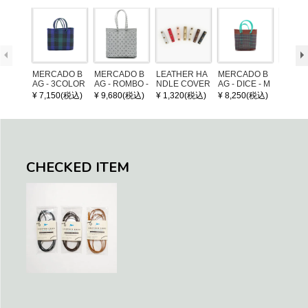
MERCADO B
MERCADO B
LEATHER HA
MERCADO B
MERCA
AG - 3COLOR
AG - ROMBO -
NDLE COVER
AG - DICE - M
AG - DI
S CHECK - Bl
LONG HANDL
OSAIC - Copp
OSAIC 
¥ 7,150(税込)
¥ 9,680(税込)
¥ 1,320(税込)
¥ 8,250(税込)
¥ 8,25
ack / Dark Gre
E - Silver / Whi
er / Navy / Mint
/ Cream
en / Navy (XS)
te (M)
llic Blu
CHECKED ITEM