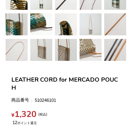
LEATHER CORD for MERCADO POUC
H
商品番号
510246101
1,320
¥
税込
12