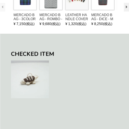
MERCADO B
MERCADO B
LEATHER HA
MERCADO B
MERCA
AG - 3COLOR
AG - ROMBO -
NDLE COVER
AG - DICE - M
AG - DI
S CHECK - Bl
LONG HANDL
OSAIC - Copp
OSAIC 
¥ 7,150(税込)
¥ 9,680(税込)
¥ 1,320(税込)
¥ 8,250(税込)
¥ 8,25
ack / Dark Gre
E - Silver / Whi
er / Navy / Mint
/ Cream
en / Navy (XS)
te (M)
llic Blu
CHECKED ITEM