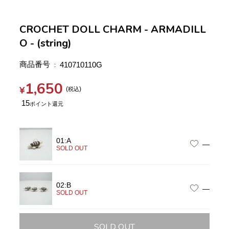
CROCHET DOLL CHARM - ARMADILL
O - (string)
商品番号
410710110G
1,650
¥
税込
15
01:A
—
SOLD OUT
02:B
—
SOLD OUT
SOLD OUT