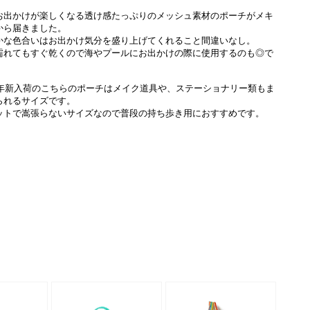
お出かけが楽しくなる透け感たっぷりのメッシュ素材のポーチがメキ
から届きました。
かな色合いはお出かけ気分を盛り上げてくれること間違いなし。
濡れてもすぐ乾くので海やプールにお出かけの際に使用するのも◎で
25年新入荷のこちらのポーチはメイク道具や、ステーショナリー類もま
られるサイズです。
ットで嵩張らないサイズなので普段の持ち歩き用におすすめです。
裏面