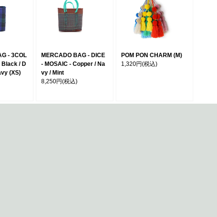
G - 3COL
MERCADO BAG - DICE
POM PON CHARM (M)
Black / D
- MOSAIC - Copper / Na
1,320円
(税込)
avy (XS)
vy / Mint
8,250円
(税込)