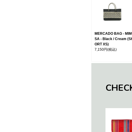
MERCADO BAG - MI
SA - Black / Cream (S
ORT XS)
7,150円
(税込)
CHEC