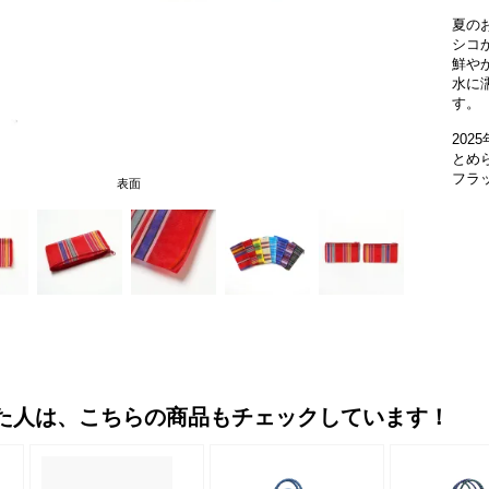
夏の
シコ
鮮や
水に
す。
20
とめ
フラ
表面
た人は、こちらの商品もチェックしています！