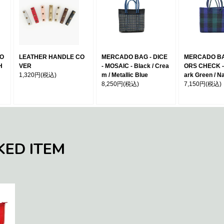
MO
LEATHER HANDLE CO
MERCADO BAG - DICE
MERCADO BA
H
VER
- MOSAIC - Black / Crea
ORS CHECK - 
1,320円
(税込)
m / Metallic Blue
ark Green / N
8,250円
(税込)
7,150円
(税込)
KED ITEM