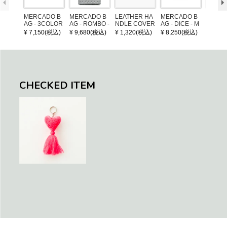
MERCADO B
MERCADO B
LEATHER HA
MERCADO B
MERCA
AG - 3COLOR
AG - ROMBO -
NDLE COVER
AG - DICE - M
AG - DI
S CHECK - Bl
LONG HANDL
OSAIC - Copp
OSAIC 
¥ 7,150(税込)
¥ 9,680(税込)
¥ 1,320(税込)
¥ 8,250(税込)
¥ 8,25
ack / Dark Gre
E - Silver / Whi
er / Navy / Mint
/ Cream
en / Navy (XS)
te (M)
llic Blu
CHECKED ITEM