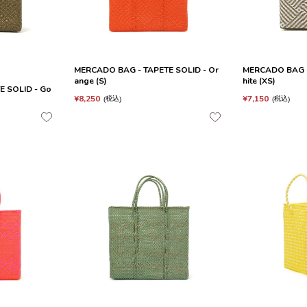
MERCADO BAG - TAPETE SOLID - Or
MERCADO BAG - 
ange (S)
hite (XS)
 SOLID - Go
¥
8,250
¥
7,150
税込
税込