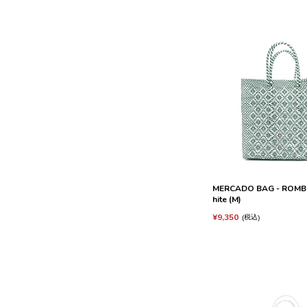
MERCADO BAG - ROMBO 
hite (M)
¥
9,350
税込