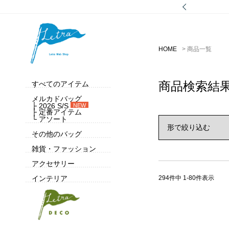
HOME
商品一覧
商品検索結
すべてのアイテム
メルカドバッグ
├ 2026 S/S
NEW
├ 定番アイテム
└ アソート
その他のバッグ
雑貨・ファッション
アクセサリー
294
件中
1
-
80
件表示
インテリア