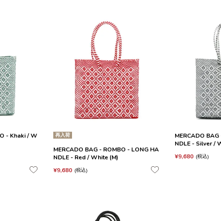
- Khaki / W
再入荷
MERCADO BAG 
NDLE - Silver / 
MERCADO BAG - ROMBO - LONG HA
¥
9,680
NDLE - Red / White (M)
税込
¥
9,680
税込