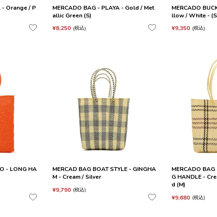
- Orange / P
MERCADO BAG - PLAYA - Gold / Met
MERCADO BUCKET
allic Green (S)
llow / White -
¥
8,250
¥
9,350
税込
税込
O - LONG HA
MERCAD BAG BOAT STYLE - GINGHA
MERCADO BAG -
M - Cream / Silver
G HANDLE - Cre
d (M)
¥
9,790
税込
¥
9,680
税込