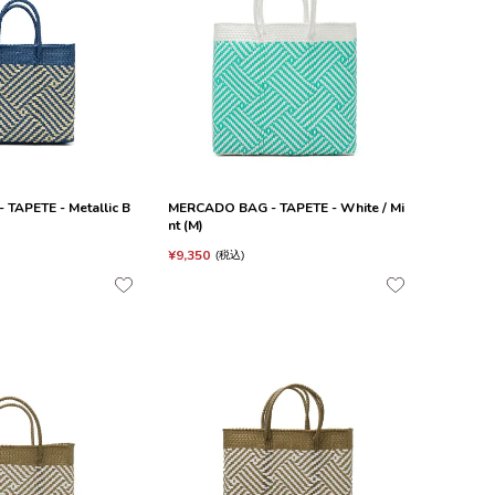
TAPETE - Metallic B
MERCADO BAG - TAPETE - White / Mi
nt (M)
¥
9,350
税込