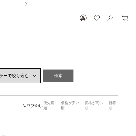
検索
優先度
価格が安い
価格が高い
新着
並び替え
順
順
順
順