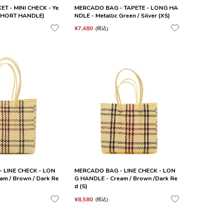
 - MINI CHECK - Ye
MERCADO BAG - TAPETE - LONG HA
 (SHORT HANDLE)
NDLE - Metallic Green / Silver (XS)
¥
7,480
税込
 LINE CHECK - LON
MERCADO BAG - LINE CHECK - LON
am / Brown / Dark Re
G HANDLE - Cream / Brown /Dark Re
d (S)
¥
8,580
税込