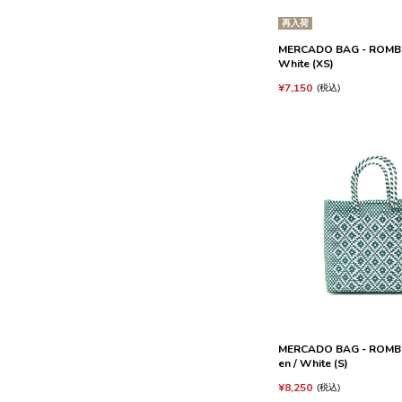
再入荷
MERCADO BAG - ROMBO 
White (XS)
¥
7,150
税込
MERCADO BAG - ROMBO
en / White (S)
¥
8,250
税込