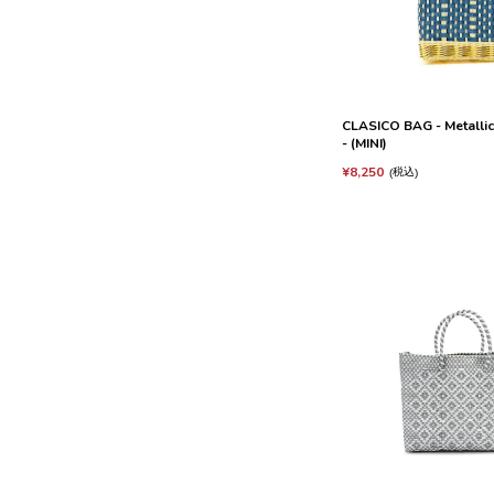
CLASICO BAG - Metallic
- (MINI)
¥
8,250
税込