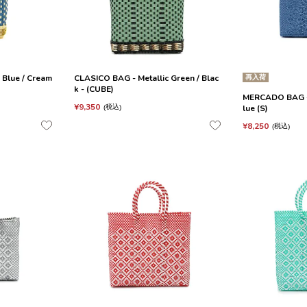
 Blue / Cream
CLASICO BAG - Metallic Green / Blac
再入荷
k - (CUBE)
MERCADO BAG - 
¥
9,350
lue (S)
税込
¥
8,250
税込