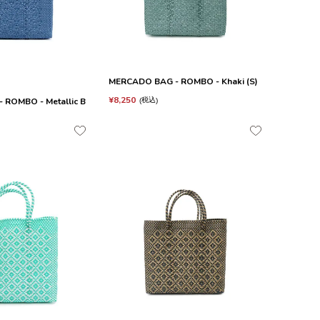
MERCADO BAG - ROMBO - Khaki (S)
¥
8,250
ROMBO - Metallic B
税込