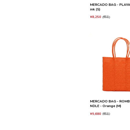
MERCADO BAG - PLAYA 
ink (S)
¥
8,250
税込
MERCADO BAG - ROMB
NDLE - Orange (M)
¥
9,680
税込