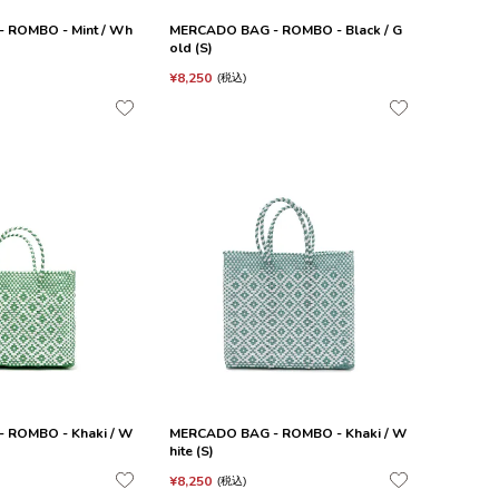
 ROMBO - Mint / Wh
MERCADO BAG - ROMBO - Black / G
old (S)
¥
8,250
税込
 ROMBO - Khaki / W
MERCADO BAG - ROMBO - Khaki / W
hite (S)
¥
8,250
税込