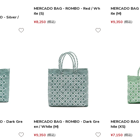
MERCADO BAG - ROMBO - Red / Wh
MERCADO BAG -
ite (S)
ite (M)
- Silver /
¥
8,250
¥
9,350
税込
税込
 - Dark Gre
MERCADO BAG - ROMBO - Dark Gre
MERCADO BAG -
en / White (M)
hite (XS)
¥
9,350
¥
7,150
税込
税込