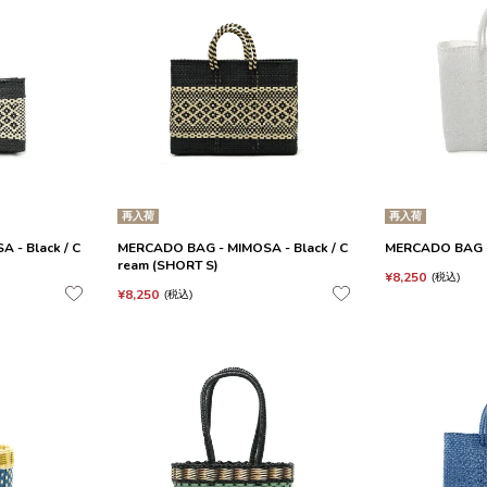
再入荷
再入荷
 - Black / C
MERCADO BAG - MIMOSA - Black / C
MERCADO BAG -
ream (SHORT S)
¥
8,250
税込
¥
8,250
税込