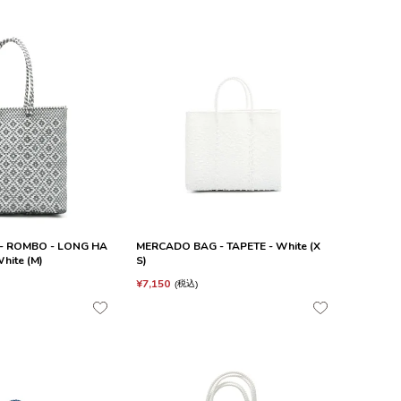
- ROMBO - LONG HA
MERCADO BAG - TAPETE - White (X
White (M)
S)
¥
7,150
税込