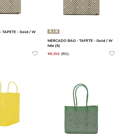
TAPETE - Gold / W
再入荷
MERCADO BAG - TAPETE - Gold / W
hite (S)
¥
8,250
税込