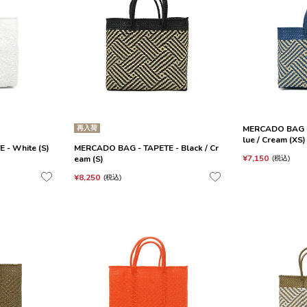
再入荷
MERCADO BAG - 
lue / Cream (XS)
- White (S)
MERCADO BAG - TAPETE - Black / Cr
¥
7,150
eam (S)
税込
¥
8,250
税込