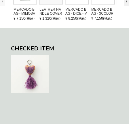
MERCADO B
LEATHER HA
MERCADO B
MERCADO B
MERCA
AG - MIMOSA
NDLE COVER
AG - DICE - M
AG - 3COLOR
AG - DI
- Black / Crea
OSAIC - Black
S CHECK - Bl
OSAIC 
¥ 7,150(税込)
¥ 1,320(税込)
¥ 8,250(税込)
¥ 7,150(税込)
¥ 8,25
m (SHORT X
/ Cream / Meta
ack / Dark Gre
er / Nav
S)
llic Blue
en / Navy (XS)
CHECKED ITEM