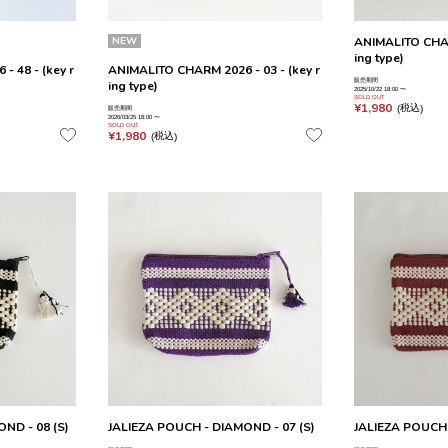
NEW
ANIMALITO CHARM
ing type)
 48 - (key r
ANIMALITO CHARM 2026 - 03 - (key r
販売期間
ing type)
2025/10/22 18:00
〜
SOLD OUT
¥
1,980
税込
販売期間
2026/03/25 18:00
〜
SOLD OUT
¥
1,980
税込
ND - 08 (S)
JALIEZA POUCH - DIAMOND - 07 (S)
JALIEZA POUCH 