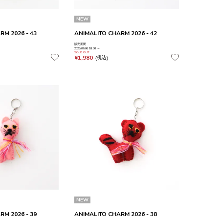
NEW
RM 2026 - 43
ANIMALITO CHARM 2026 - 42
販売期間
2026/07/06 18:00
〜
SOLD OUT
¥
1,980
税込
NEW
RM 2026 - 39
ANIMALITO CHARM 2026 - 38