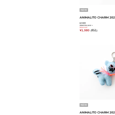
NEW
ANIMALITO CHARM 2026
販売期間
2026/07/06 18:00
〜
SOLD OUT
¥
1,980
税込
NEW
ANIMALITO CHARM 2026