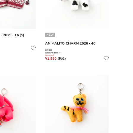
 2025 - 16 (S)
NEW
ANIMALITO CHARM 2026 - 46
販売期間
2026/07/06 18:00
〜
SOLD OUT
¥
1,980
税込