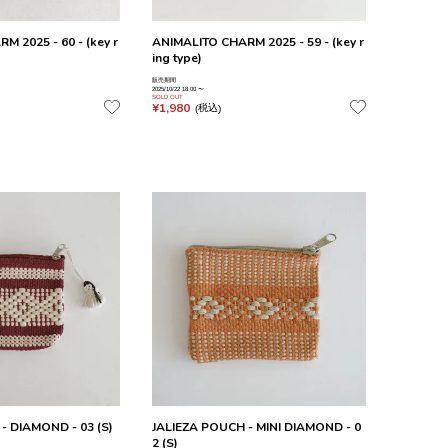
 2025 - 60 - (key r
ANIMALITO CHARM 2025 - 59 - (key r
ing type)
販売期間
2025/10/22 18:00
〜
SOLD OUT
¥
1,980
税込
- DIAMOND - 03 (S)
JALIEZA POUCH - MINI DIAMOND - 0
2 (S)