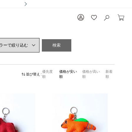
検索
優先度
価格が安い
価格が高い
新着
並び替え
順
順
順
順