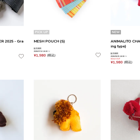
PICK UP
NEW
 2025 - Gra
MESH POUCH (S)
ANIMALITO CHARM
ing type)
販売期間
2026/07/10 18:00
〜
販売期間
¥
1,980
税込
2026/05/25 18:00
〜
SOLD OUT
¥
1,980
税込