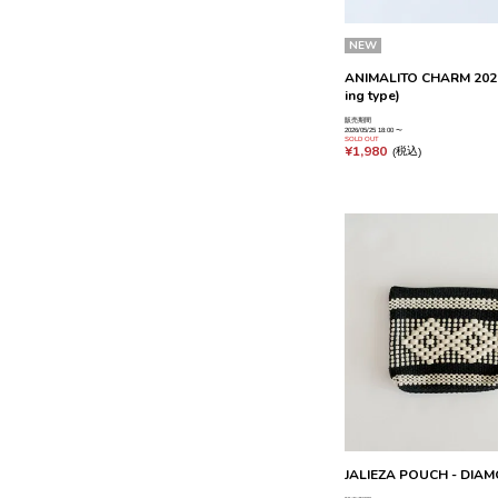
NEW
ANIMALITO CHARM 2026 -
ing type)
販売期間
2026/05/25 18:00
〜
SOLD OUT
¥
1,980
税込
JALIEZA POUCH - DIAMO