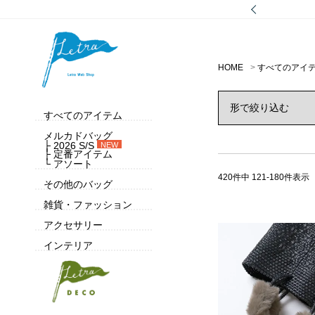
HOME
すべてのアイ
すべてのアイテム
メルカドバッグ
├ 2026 S/S
NEW
├ 定番アイテム
└ アソート
420
件中
121
-
180
件表示
その他のバッグ
雑貨・ファッション
アクセサリー
インテリア