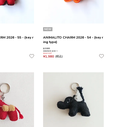
NEW
 2026 - 55 - (key r
ANIMALITO CHARM 2026 - 54 - (key r
ing type)
販売期間
2026/05/25 18:00
〜
SOLD OUT
¥
1,980
税込