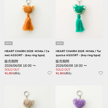
NEW
NEW
HEART CHARM 2026 -White / Ca
HEART CHARM 2026 -White / Tur
mel ASSORT - (key ring type)
quoise ASSORT - (key ring type)
販売期間
販売期間
2026/06/08 18:00
〜
2026/06/08 18:00
〜
SOLD OUT
SOLD OUT
¥
1,650
¥
1,650
税込
税込