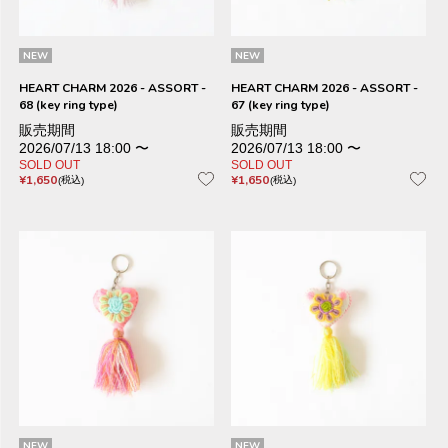
NEW
NEW
HEART CHARM 2026 - ASSORT -
HEART CHARM 2026 - ASSORT -
68 (key ring type)
67 (key ring type)
販売期間
販売期間
2026/07/13 18:00
〜
2026/07/13 18:00
〜
SOLD OUT
SOLD OUT
¥
1,650
¥
1,650
税込
税込
NEW
NEW