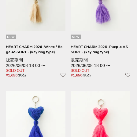
NEW
NEW
HEART CHARM 2026 -White / Bei
HEART CHARM 2026 -Pueple AS
ge ASSORT - (key ring type)
SORT - (key ring type)
販売期間
販売期間
2026/06/08 18:00
〜
2026/06/08 18:00
〜
SOLD OUT
SOLD OUT
¥
1,650
¥
1,650
税込
税込