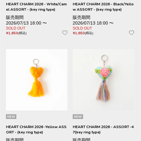
HEART CHARM 2026 - White/Cam
HEART CHARM 2026 - Black/Yello
el ASSORT - (key ring type)
w ASSORT - (key ring type)
販売期間
販売期間
2026/07/13 18:00
〜
2026/07/13 18:00
〜
SOLD OUT
SOLD OUT
¥
1,650
¥
1,650
税込
税込
NEW
NEW
HEART CHARM 2026 -Yellow ASS
HEART CHARM 2026 - ASSORT -4
ORT - (key ring type)
7(key ring type)
販売期間
販売期間