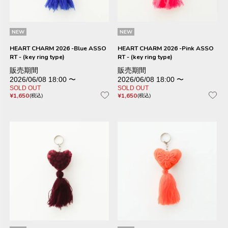
NEW
NEW
HEART CHARM 2026 -Blue ASSO
HEART CHARM 2026 -Pink ASSO
RT - (key ring type)
RT - (key ring type)
販売期間
販売期間
2026/06/08 18:00
〜
2026/06/08 18:00
〜
SOLD OUT
SOLD OUT
¥
1,650
¥
1,650
税込
税込