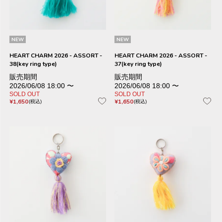
NEW
NEW
HEART CHARM 2026 - ASSORT -
HEART CHARM 2026 - ASSORT -
38(key ring type)
37(key ring type)
販売期間
販売期間
2026/06/08 18:00
〜
2026/06/08 18:00
〜
SOLD OUT
SOLD OUT
¥
1,650
¥
1,650
税込
税込