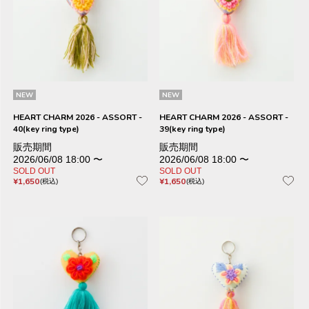
NEW
NEW
HEART CHARM 2026 - ASSORT -
HEART CHARM 2026 - ASSORT -
40(key ring type)
39(key ring type)
販売期間
販売期間
2026/06/08 18:00
〜
2026/06/08 18:00
〜
SOLD OUT
SOLD OUT
¥
1,650
¥
1,650
税込
税込