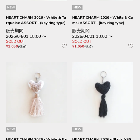
NEW
NEW
HEART CHARM 2026 - White & Tu
HEART CHARM 2026 - White & Ca
rquoise ASSORT - (key ring type)
mel ASSORT - (key ring type)
販売期間
販売期間
2026/04/01 18:00
〜
2026/04/01 18:00
〜
SOLD OUT
SOLD OUT
¥
1,650
¥
1,650
税込
税込
NEW
NEW
HEART CHARM 2026 - White & Be
HEART CHARM 2026 - Black ASS