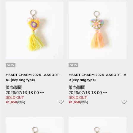
NEW
NEW
HEART CHARM 2026 - ASSORT -
HEART CHARM 2026 -ASSORT - 6
61 (key ring type)
0 (key ring type)
販売期間
販売期間
2026/07/13 18:00
〜
2026/07/13 18:00
〜
SOLD OUT
SOLD OUT
¥
1,650
¥
1,650
税込
税込