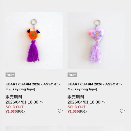
NEW
NEW
HEART CHARM 2026 - ASSORT -
HEART CHARM 2026 - ASSORT -
H - (key ring type)
G - (key ring type)
販売期間
販売期間
2026/04/01 18:00
〜
2026/04/01 18:00
〜
SOLD OUT
SOLD OUT
¥
1,650
¥
1,650
税込
税込