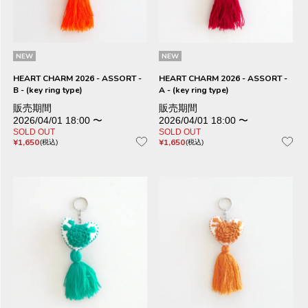
NEW
NEW
HEART CHARM 2026 - ASSORT -
HEART CHARM 2026 - ASSORT -
B - (key ring type)
A - (key ring type)
販売期間
販売期間
2026/04/01 18:00
〜
2026/04/01 18:00
〜
SOLD OUT
SOLD OUT
¥
1,650
¥
1,650
税込
税込