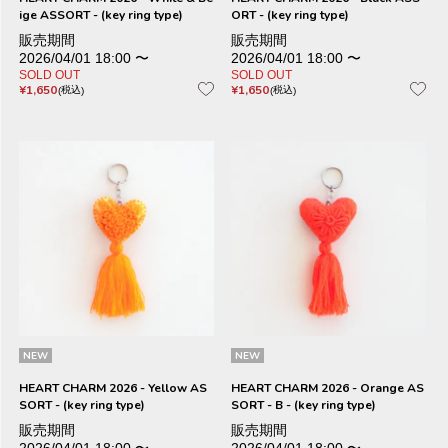
ige ASSORT - (key ring type)
ORT - (key ring type)
販売期間
販売期間
2026/04/01 18:00
〜
2026/04/01 18:00
〜
SOLD OUT
SOLD OUT
¥
1,650
¥
1,650
税込
税込
NEW
NEW
HEART CHARM 2026 - Yellow AS
HEART CHARM 2026 - Orange AS
SORT - (key ring type)
SORT - B - (key ring type)
販売期間
販売期間