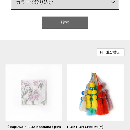
検索
並び替え
〈 kapuwa 〉 LUX bandana / pink
POM PON CHARM (M)