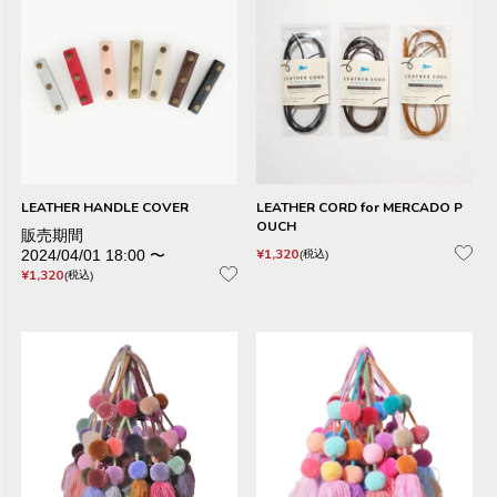
LEATHER HANDLE COVER
LEATHER CORD for MERCADO P
OUCH
販売期間
¥
1,320
2024/04/01 18:00
〜
税込
¥
1,320
税込