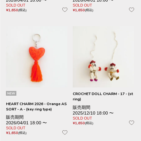
2026/04/01 18:00
〜
2026/04/01 18:00
〜
SOLD OUT
SOLD OUT
¥
1,650
¥
1,650
税込
税込
NEW
CROCHET DOLL CHARM - 17 - (st
ring)
HEART CHARM 2026 - Orange AS
販売期間
SORT - A - (key ring type)
2025/12/10 18:00
〜
販売期間
SOLD OUT
2026/04/01 18:00
〜
¥
1,650
税込
SOLD OUT
¥
1,650
税込