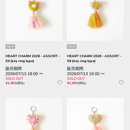
NEW
NEW
HEART CHARM 2026 - ASSORT -
HEART CHARM 2026 - ASSORT -
59 (key ring type)
58 (key ring type)
販売期間
販売期間
2026/07/13 18:00
〜
2026/07/13 18:00
〜
SOLD OUT
SOLD OUT
¥
1,650
¥
1,650
税込
税込