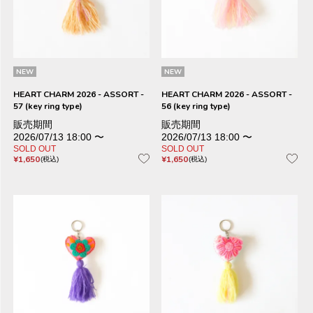
NEW
NEW
HEART CHARM 2026 - ASSORT -
HEART CHARM 2026 - ASSORT -
57 (key ring type)
56 (key ring type)
販売期間
販売期間
2026/07/13 18:00
〜
2026/07/13 18:00
〜
SOLD OUT
SOLD OUT
¥
1,650
¥
1,650
税込
税込