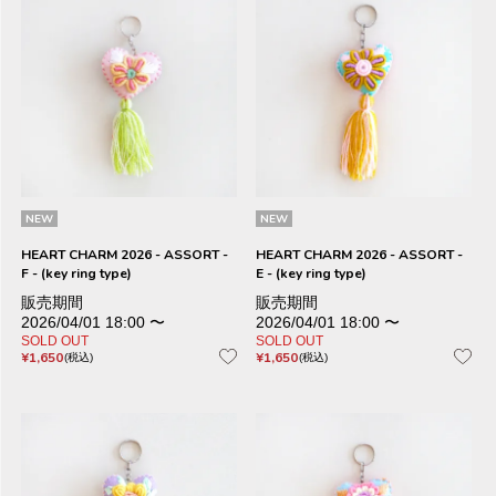
NEW
NEW
HEART CHARM 2026 - ASSORT -
HEART CHARM 2026 - ASSORT -
F - (key ring type)
E - (key ring type)
販売期間
販売期間
2026/04/01 18:00
〜
2026/04/01 18:00
〜
SOLD OUT
SOLD OUT
¥
1,650
¥
1,650
税込
税込