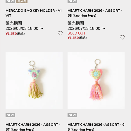
NEW
再入荷
NEW
MERCADO BAG KEY HOLDER - VI
HEART CHARM 2026 - ASSORT -
VIT
68 (key ring type)
販売期間
販売期間
2026/08/03 18:00
〜
2026/07/13 18:00
〜
¥
1,650
SOLD OUT
税込
¥
1,650
税込
NEW
NEW
HEART CHARM 2026 - ASSORT -
HEART CHARM 2026 -ASSORT - 6
67 (key ring type)
6 (key ring type)