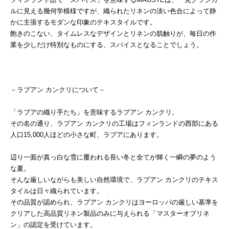
ルに見える幾何学模様ですが、織られたリネンの淡い色合によって静
かに主張するモダンな印象のテキスタイルです。
飽きのこない、タイムレスなデザインとリネンの肌触りが、毎日の作
業を少しだけ特別なものにする、スパイスとなることでしょう。
－ラプアン カンクリについて－
「ラプアの織り手たち」を意味するラプアン カンクリ。
その名の通り、ラプアン カンクリの工場はフィンランドの西部にある
人口15,000人ほどの小さな町、ラプアにあります。
辺り一面が真っ白な雪に覆われる長い冬と全てが輝く一瞬の夢のよう
な夏。
そんな厳しいながらも美しい自然環境で、ラプアン カンクリのテキス
タイルは日々織られています。
その品質が認められ、ラプアン カンクリはヨーロッパの厳しい基準を
クリアした高品質リネン製品のみに与えられる「マスターオブリネ
ン」の認定を受けています。