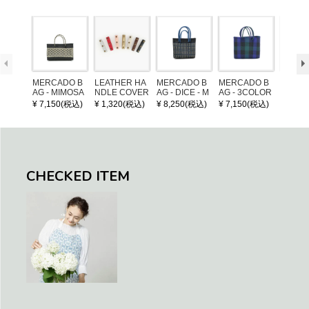
MERCADO B
LEATHER HA
MERCADO B
MERCADO B
MERCA
AG - MIMOSA
NDLE COVER
AG - DICE - M
AG - 3COLOR
AG - DI
- Black / Crea
OSAIC - Black
S CHECK - Bl
OSAIC 
¥ 7,150(税込)
¥ 1,320(税込)
¥ 8,250(税込)
¥ 7,150(税込)
¥ 8,25
m (SHORT X
/ Cream / Meta
ack / Dark Gre
er / Nav
S)
llic Blue
en / Navy (XS)
CHECKED ITEM