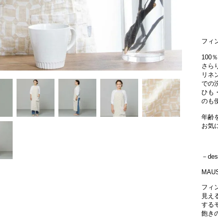
フィ
10
さら
リネ
での
ひも
のも
年齢
お気
－des
MAU
フィ
見え
する
飽き