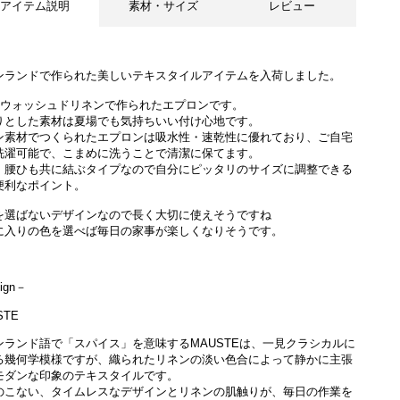
アイテム説明
素材・サイズ
レビュー
ンランドで作られた美しいテキスタイルアイテムを入荷しました。
0％ウォッシュドリネンで作られたエプロンです。
りとした素材は夏場でも気持ちいい付け心地です。
ン素材でつくられたエプロンは吸水性・速乾性に優れており、ご自宅
洗濯可能で、こまめに洗うことで清潔に保てます。
・腰ひも共に結ぶタイプなので自分にピッタリのサイズに調整できる
便利なポイント。
を選ばないデザインなので長く大切に使えそうですね
に入りの色を選べば毎日の家事が楽しくなりそうです。
ign－
STE
ンランド語で「スパイス」を意味するMAUSTEは、一見クラシカルに
る幾何学模様ですが、織られたリネンの淡い色合によって静かに主張
モダンな印象のテキスタイルです。
のこない、タイムレスなデザインとリネンの肌触りが、毎日の作業を