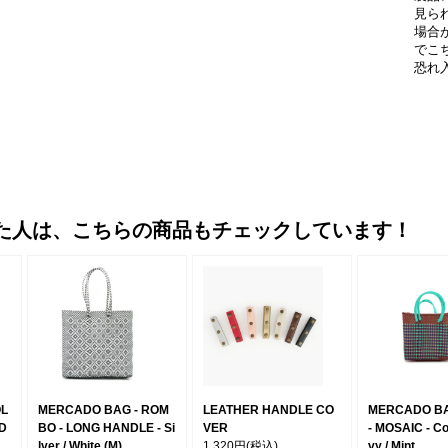
見ら
場合
でこ
恐れ
た人は、こちらの商品もチェックしています！
OL
MERCADO BAG - ROM
LEATHER HANDLE CO
MERCADO BA
 D
BO - LONG HANDLE - Si
VER
- MOSAIC - Co
lver / White (M)
1,320円
(税込)
vy / Mint