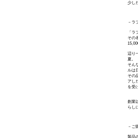
少し
－ラ
「ラ
その
15
辺り
夏。
そん
ルは
その
アし
を受
創業
らし
－ご
製品