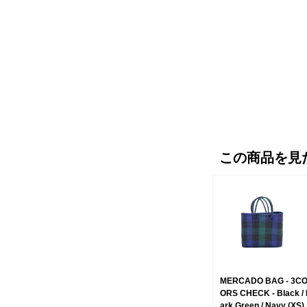
この商品を見
MERCADO BAG - 3C
ORS CHECK - Black /
ark Green / Navy (XS)