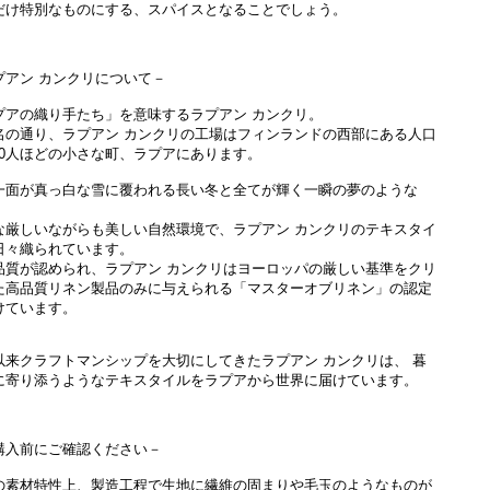
だけ特別なものにする、スパイスとなることでしょう。
プアン カンクリについて－
プアの織り手たち」を意味するラプアン カンクリ。
名の通り、ラプアン カンクリの工場はフィンランドの西部にある人口
,000人ほどの小さな町、ラプアにあります。
一面が真っ白な雪に覆われる長い冬と全てが輝く一瞬の夢のような
な厳しいながらも美しい自然環境で、ラプアン カンクリのテキスタイ
日々織られています。
品質が認められ、ラプアン カンクリはヨーロッパの厳しい基準をクリ
た高品質リネン製品のみに与えられる「マスターオブリネン」の認定
けています。
以来クラフトマンシップを大切にしてきたラプアン カンクリは、 暮
に寄り添うようなテキスタイルをラプアから世界に届けています。
購入前にご確認ください－
の素材特性上、製造工程で生地に繊維の固まりや毛玉のようなものが