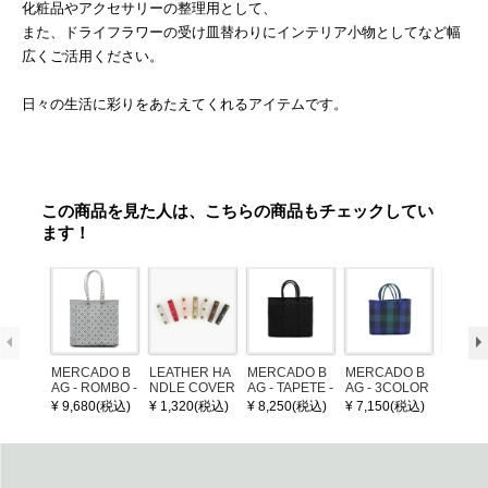
化粧品やアクセサリーの整理用として、
また、ドライフラワーの受け皿替わりにインテリア小物としてなど幅
広くご活用ください。
日々の生活に彩りをあたえてくれるアイテムです。
この商品を見た人は、こちらの商品もチェックしてい
ます！
MERCADO B
LEATHER HA
MERCADO B
MERCADO B
POM P
AG - ROMBO -
NDLE COVER
AG - TAPETE -
AG - 3COLOR
ARM (
LONG HANDL
Black (S)
S CHECK - Bl
¥ 9,680(税込)
¥ 1,320(税込)
¥ 8,250(税込)
¥ 7,150(税込)
¥ 1,32
E - Silver / Whi
ack / Dark Gre
te (M)
en / Navy (XS)