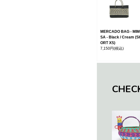
MERCADO BAG - MI
SA - Black / Cream (S
ORT XS)
7,150円
(税込)
CHEC