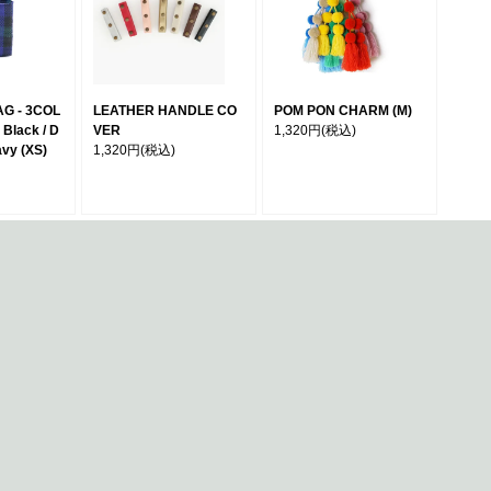
G - 3COL
LEATHER HANDLE CO
POM PON CHARM (M)
Black / D
VER
1,320円
(税込)
avy (XS)
1,320円
(税込)