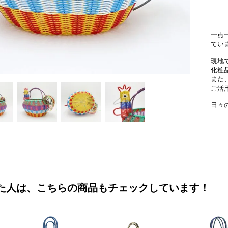
一点
てい
現地
化粧
また
ご活
日々
た人は、こちらの商品もチェックしています！