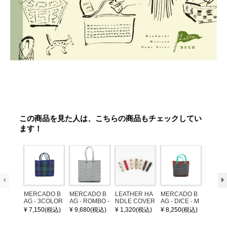
この商品を見た人は、こちらの商品もチェックしてい
ます！
MERCADO B
MERCADO B
LEATHER HA
MERCADO B
MERCA
AG - 3COLOR
AG - ROMBO -
NDLE COVER
AG - DICE - M
AG - DI
S CHECK - Bl
LONG HANDL
OSAIC - Copp
OSAIC 
¥ 7,150(税込)
¥ 9,680(税込)
¥ 1,320(税込)
¥ 8,250(税込)
¥ 8,25
ack / Dark Gre
E - Silver / Whi
er / Navy / Mint
/ Cream
en / Navy (XS)
te (M)
llic Blu