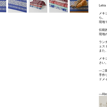
Let
メキ
ら。
現地
伝統
現地
ラン
ェス
また
メキ
さい
―ご
手作
ドメ
―Abo