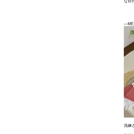
な自
―ME
洗練