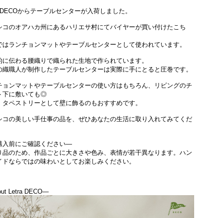
ra DECOからテーブルセンターが入荷しました。
シコのオアハカ州にあるハリエサ村にてバイヤーが買い付けたこち
ではランチョンマットやテーブルセンターとして使われています。
的に伝わる腰織りで織られた生地で作られています。
の織職人が制作したテーブルセンターは実際に手にとると圧巻です。
チョンマットやテーブルセンターの使い方はもちろん、リビングのチ
ト下に敷いても◎
、タペストリーとして壁に飾るのもおすすめです。
シコの美しい手仕事の品を、ぜひあなたの生活に取り入れてみてくだ
。
購入前にご確認ください―
り品のため、作品ごとに大きさや色み、表情が若干異なります。ハン
イドならではの味わいとしてお楽しみください。
ut Letra DECO―