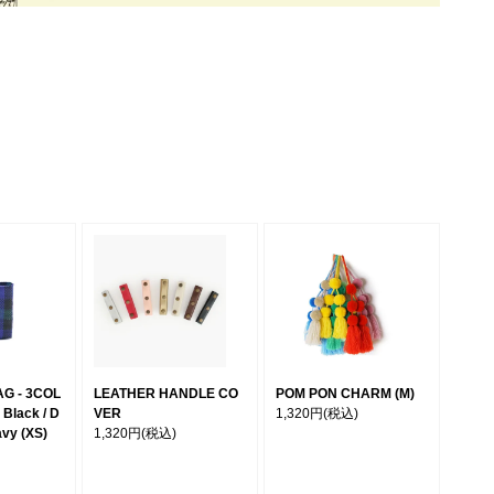
G - 3COL
LEATHER HANDLE CO
POM PON CHARM (M)
Black / D
VER
1,320円
(税込)
avy (XS)
1,320円
(税込)