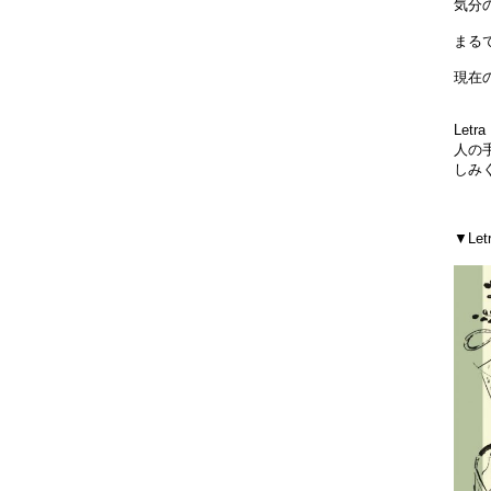
気分
まる
現在
Let
人の
しみ
▼Le