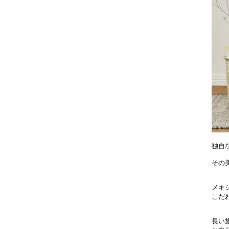
独自
その美
メキ
こだ
長い