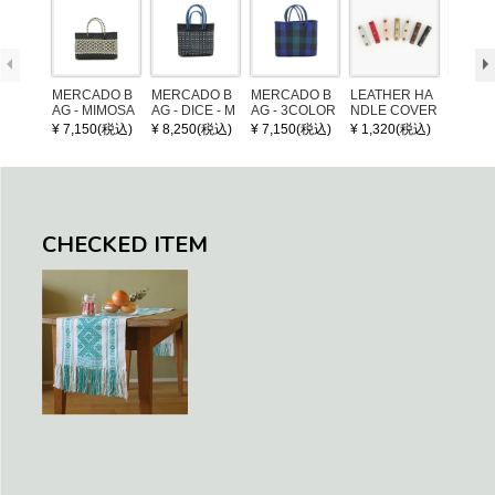
MERCADO B
MERCADO B
MERCADO B
LEATHER HA
POM P
AG - MIMOSA
AG - DICE - M
AG - 3COLOR
NDLE COVER
ARM (
- Black / Crea
OSAIC - Black
S CHECK - Bl
¥ 7,150(税込)
¥ 8,250(税込)
¥ 7,150(税込)
¥ 1,320(税込)
¥ 1,32
m (SHORT X
/ Cream / Meta
ack / Dark Gre
S)
llic Blue
en / Navy (XS)
CHECKED ITEM