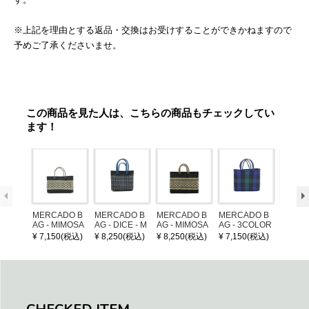
※上記を理由とする返品・交換はお受けすることができかねますので
予めご了承くださいませ。
この商品を見た人は、こちらの商品もチェックしてい
ます！
MERCADO B
MERCADO B
MERCADO B
MERCADO B
LEATH
AG - MIMOSA
AG - DICE - M
AG - MIMOSA
AG - 3COLOR
NDLE 
- Black / Crea
OSAIC - Black
- Black / Crea
S CHECK - Bl
¥ 7,150(税込)
¥ 8,250(税込)
¥ 8,250(税込)
¥ 7,150(税込)
¥ 1,32
m (SHORT X
/ Cream / Meta
m (SHORT S)
ack / Dark Gre
S)
llic Blue
en / Navy (XS)