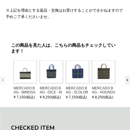
※上記を理由とする返品・交換はお受けすることができかねますので
予めご了承くださいませ。
この商品を見た人は、こちらの商品もチェックしてい
ます！
MERCADO B
MERCADO B
MERCADO B
MERCADO B
LEATH
AG - MIMOSA
AG - DICE - M
AG - 3COLOR
AG - HOUNDS
NDLE 
- Black / Crea
OSAIC - Black
S CHECK - Bl
TOOTH - Blac
¥ 7,150(税込)
¥ 8,250(税込)
¥ 7,150(税込)
¥ 8,250(税込)
¥ 1,32
m (SHORT X
/ Cream / Meta
ack / Dark Gre
k / Cream (S)
S)
llic Blue
en / Navy (XS)
CHECKED ITEM