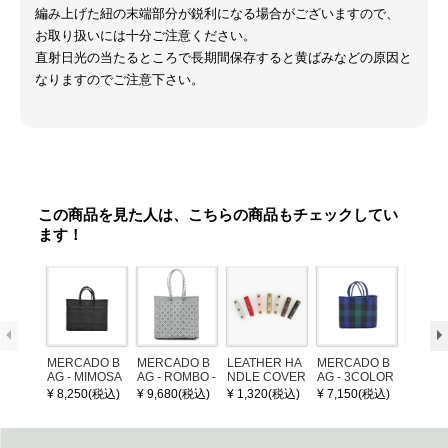
編み上げた紐の末端部分が鋭利になる場合がございますので、
お取り扱いには十分ご注意ください。
直射日光の当たるところで長期間保存すると黄ばみなどの原因と
なりますのでご注意下さい。
この商品を見た人は、こちらの商品もチェックしてい
ます！
MERCADO B
MERCADO B
LEATHER HA
MERCADO B
POM P
AG - MIMOSA
AG - ROMBO -
NDLE COVER
AG - 3COLOR
ARM (
- Black (SHOR
LONG HANDL
S CHECK - Bl
¥ 8,250(税込)
¥ 9,680(税込)
¥ 1,320(税込)
¥ 7,150(税込)
¥ 1,32
T S)
E - Silver / Whi
ack / Dark Gre
te (M)
en / Navy (XS)