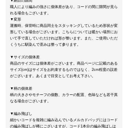
▼網目の隙間
職人により編みの強さに個体差があり、コードの間に隙間が見ら
れる場合もございます。
▼変形
運搬時、保管時に商品同士をスタッキングしているため形状が変
形している場合がございます。こちらについては暖かい場所にお
いて手で直していただければ形が整います。また、ご使用いただ
くうちに馴染んで歪みは整って参ります。
▼サイズの個体差
商品のサイズには個体差がございます。商品ページに記載のある
サイズ(cm)はサイズをお約束するものではなく、2cm程度の誤差
がございます。あくまで目安としてお考え下さい。
▼柄の個体差
柄の大きさやモチーフの個数、カラーの配置、色味なども若干異
なる場合がございます。
▼編み飛ばし
細かいコードを複雑に編み込んでいるメルカドバッグにはコード
の編み飛ばしが稀にございますが、コード1本分の編み飛ばしは