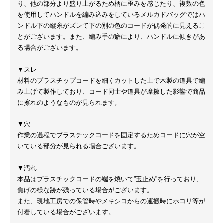
り、他の部分より盛り上がるため柄に歪みを感じたり、複数の色
を使用してハンドルを編み込みをしているメルカドバッグではハ
ンドル下の縦糸がズレて下の別の色のコードが偶発的に見えるこ
とがございます。また、編み手の癖により、ハンドルに傾きがあ
る場合がございます。
▼スレ
材料のプラスチップコードを細くカットした上で木製の道具で編
み上げて製作しており、コード同士や道具が摩擦した影響で商品
に擦れのようなものが見られます。
▼穴
作業の過程でプラスチックコードを固定するためコードに穴が空
いている部分が見られる場合ございます。
▼汚れ
本品はプラスチックコードの端を焼いて”玉止め”を行っており、
焦げの様な跡が残っている場合がございます。
また、現地工房での保管時やメキシコからの運搬時にホコリ等が
付着している場合がございます。