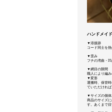
ハンドメイ
▼溶接跡
コード同士を熱
▼歪み
フチの湾曲・凹
▼網目の隙間
職人により編み
▼変形
運搬時、保管時
ていただければ
▼サイズの個体
商品のサイズに
す。あくまで目