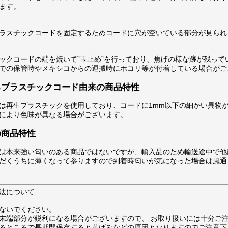
ます。
ラスチックコードを固定するためコードに穴が空いている部分が見られ
ックコードの端を焼いて”玉止め”を行っており、焦げの様な跡が残って
での保管時やメキシコからの運搬時にホコリ等が付着している場合がご
るプラスチックコード由来の商品特性
は再生プラスチックを使用しており、コードに1mm以下の細かい異物
により色味が異なる場合がございます。
の商品特性
は本来強い匂いのある商品ではないですが、輸入品のため輸送途中で他
だくうちに薄くなって参りますので到着時匂いが気になった場合は風通
法について
ないでください。
末端部分が鋭利になる場合がございますので、 お取り扱いには十分ご
るところで長期間保存すると黄ばみなどの原因となりますのでご注意下