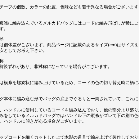
チーフの個数、カラーの配置、色味なども若干異なる場合がございます
複雑に編み込んでいるメルカドバッグにはコードの編み飛ばしが稀にご
す。
差
は個体差がございます。商品ページに記載のあるサイズ(cm)はサイズを
安としてお考え下さい。
称
m前後ずれがあり、非対称になっている場合がございます。
は横糸を螺旋状に編み上げているため、コードの色の切り替え時に柄に
グ本体に編み込む形でバッグの底までぐるりと一周されていて、これに
、ハンドルに使用しているコードを編み込んでおり、他の部分より盛り
みをしているメルカドバッグではハンドル下の縦糸がズレて下の別の色
、ハンドルに傾きがある場合がございます。
ップコードを細くカットした上で木製の道具で編み上げて製作しており