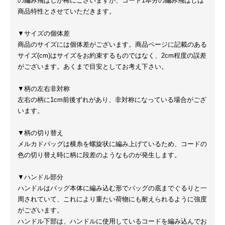
の編み飛ばしが稀にございますが、コード1本分の編み飛ばしは
商品特性とさせていただきます。
▼サイズの個体差
商品のサイズには個体差がございます。商品ページに記載のある
サイズ(cm)はサイズをお約束するものではなく、2cm程度の誤差
がございます。あくまで目安としてお考え下さい。
▼柄の左右非対称
左右の柄に1cm前後ずれがあり、非対称になっている場合がござ
います。
▼柄の切り替え
メルカドバッグは横糸を螺旋状に編み上げているため、コードの
色の切り替え時に柄に段差のようなものが発生します。
▼ハンドル部分
ハンドルはバッグ本体に編み込む形でバッグの底までぐるりと一
周されていて、これにより重たい荷物にも耐えられるように強度
がございます。
ハンドル下部は、ハンドルに使用しているコードを編み込んでお