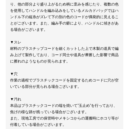
り、他の部分より盛り上がるため柄に歪みを感じたり、複数の色
を使用してハンドルを編み込みをしているメルカドバッグではハ
ンドル下の縦糸がズレて下の別の色のコードが偶発的に見えるこ
とがございます。また、編み手の癖により、ハンドルに傾きがあ
る場合がございます。
▼スレ
材料のプラスチップコードを細くカットした上で木製の道具で編
み上げて製作しており、コード同士や道具が摩擦した影響で商品
に擦れのようなものが見られます。
▼穴
作業の過程でプラスチックコードを固定するためコードに穴が空
いている部分が見られる場合ございます。
▼汚れ
本品はプラスチックコードの端を焼いて”玉止め”を行っており、
焦げの様な跡が残っている場合がございます。
また、現地工房での保管時やメキシコからの運搬時にホコリ等が
付着している場合がございます。