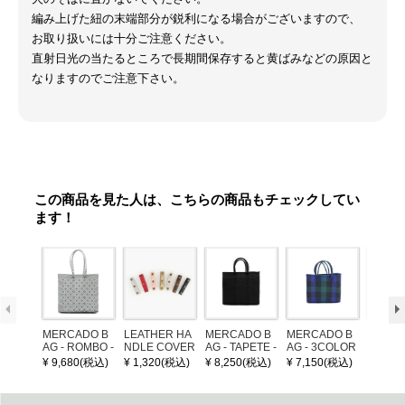
編み上げた紐の末端部分が鋭利になる場合がございますので、
お取り扱いには十分ご注意ください。
直射日光の当たるところで長期間保存すると黄ばみなどの原因と
なりますのでご注意下さい。
この商品を見た人は、こちらの商品もチェックしてい
ます！
MERCADO B
LEATHER HA
MERCADO B
MERCADO B
POM P
AG - ROMBO -
NDLE COVER
AG - TAPETE -
AG - 3COLOR
ARM (
LONG HANDL
Black (S)
S CHECK - Bl
¥ 9,680(税込)
¥ 1,320(税込)
¥ 8,250(税込)
¥ 7,150(税込)
¥ 1,32
E - Silver / Whi
ack / Dark Gre
te (M)
en / Navy (XS)