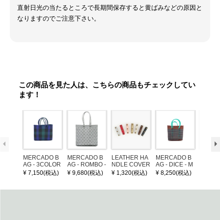
直射日光の当たるところで長期間保存すると黄ばみなどの原因と
なりますのでご注意下さい。
この商品を見た人は、こちらの商品もチェックしてい
ます！
MERCADO B
MERCADO B
LEATHER HA
MERCADO B
MERCA
AG - 3COLOR
AG - ROMBO -
NDLE COVER
AG - DICE - M
AG - DI
S CHECK - Bl
LONG HANDL
OSAIC - Copp
OSAIC 
¥ 7,150(税込)
¥ 9,680(税込)
¥ 1,320(税込)
¥ 8,250(税込)
¥ 8,25
ack / Dark Gre
E - Silver / Whi
er / Navy / Mint
/ Cream
en / Navy (XS)
te (M)
llic Blu