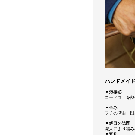
ハンドメイ
▼溶接跡
コード同士を熱
▼歪み
フチの湾曲・凹
▼網目の隙間
職人により編み
▼変形