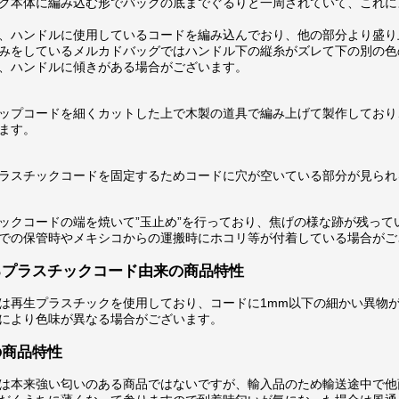
グ本体に編み込む形でバッグの底までぐるりと一周されていて、これに
、ハンドルに使用しているコードを編み込んでおり、他の部分より盛り
みをしているメルカドバッグではハンドル下の縦糸がズレて下の別の色
、ハンドルに傾きがある場合がございます。
ップコードを細くカットした上で木製の道具で編み上げて製作しており
ます。
ラスチックコードを固定するためコードに穴が空いている部分が見られ
ックコードの端を焼いて”玉止め”を行っており、焦げの様な跡が残って
での保管時やメキシコからの運搬時にホコリ等が付着している場合がご
るプラスチックコード由来の商品特性
は再生プラスチックを使用しており、コードに1mm以下の細かい異物
により色味が異なる場合がございます。
の商品特性
は本来強い匂いのある商品ではないですが、輸入品のため輸送途中で他