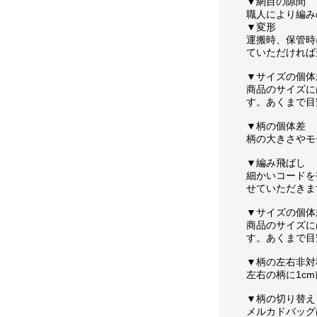
▼網目の隙間
職人により編み
▼変形
運搬時、保管時
ていただければ
▼サイズの個体
商品のサイズに
す。あくまで目
▼柄の個体差
柄の大きさやモ
▼編み飛ばし
細かいコードを
せていただきま
▼サイズの個体
商品のサイズに
す。あくまで目
▼柄の左右非対
左右の柄に1c
▼柄の切り替え
メルカドバッグ