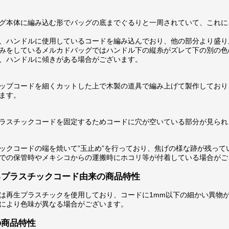
グ本体に編み込む形でバッグの底までぐるりと一周されていて、これに
、ハンドルに使用しているコードを編み込んでおり、他の部分より盛り
みをしているメルカドバッグではハンドル下の縦糸がズレて下の別の色
、ハンドルに傾きがある場合がございます。
ップコードを細くカットした上で木製の道具で編み上げて製作しており
ます。
ラスチックコードを固定するためコードに穴が空いている部分が見られ
ックコードの端を焼いて”玉止め”を行っており、焦げの様な跡が残って
での保管時やメキシコからの運搬時にホコリ等が付着している場合がご
るプラスチックコード由来の商品特性
は再生プラスチックを使用しており、コードに1mm以下の細かい異物
により色味が異なる場合がございます。
の商品特性