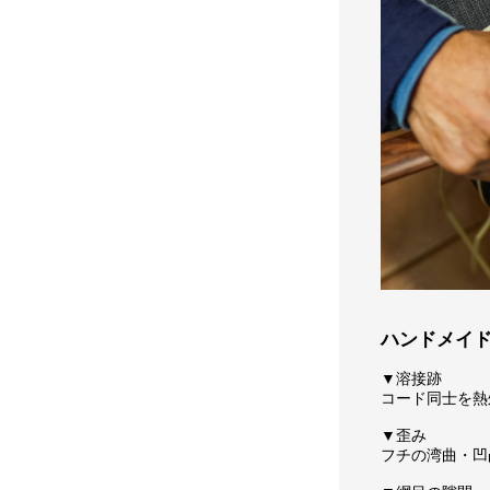
ハンドメイ
▼溶接跡
コード同士を熱
▼歪み
フチの湾曲・凹