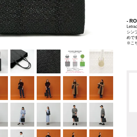
- R
Let
シン
めで
※こ