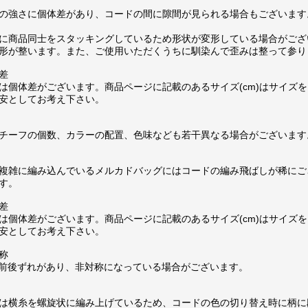
の強さに個体差があり、コードの間に隙間が見られる場合もございます
に商品同士をスタッキングしているため形状が変形している場合がござ
形が整います。また、ご使用いただくうちに馴染んで歪みは整って参り
差
は個体差がございます。商品ページに記載のあるサイズ(cm)はサイズを
安としてお考え下さい。
チーフの個数、カラーの配置、色味なども若干異なる場合がございます
複雑に編み込んでいるメルカドバッグにはコードの編み飛ばしが稀にご
す。
差
は個体差がございます。商品ページに記載のあるサイズ(cm)はサイズを
安としてお考え下さい。
称
m前後ずれがあり、非対称になっている場合がございます。
は横糸を螺旋状に編み上げているため、コードの色の切り替え時に柄に