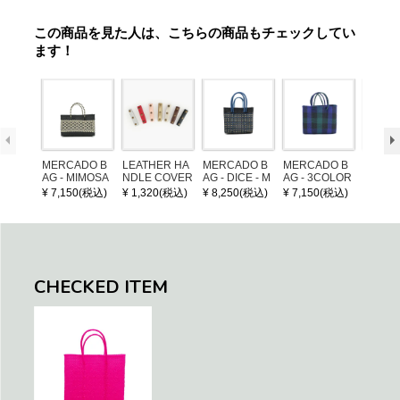
この商品を見た人は、こちらの商品もチェックしてい
ます！
MERCADO B
LEATHER HA
MERCADO B
MERCADO B
MERCA
AG - MIMOSA
NDLE COVER
AG - DICE - M
AG - 3COLOR
AG - DI
- Black / Crea
OSAIC - Black
S CHECK - Bl
OSAIC 
¥ 7,150(税込)
¥ 1,320(税込)
¥ 8,250(税込)
¥ 7,150(税込)
¥ 8,25
m (SHORT X
/ Cream / Meta
ack / Dark Gre
er / Nav
S)
llic Blue
en / Navy (XS)
CHECKED ITEM