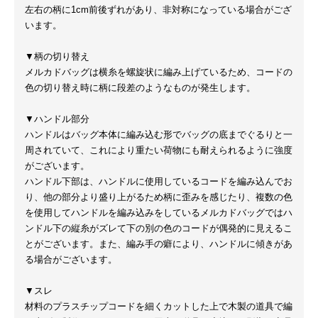
左右の柄に1cm前後ずれがあり、非対称になっている場合がござ
います。
▼柄の切り替え
メルカドバッグは横糸を螺旋状に編み上げているため、コードの
色の切り替え時に柄に段差のようなものが発生します。
▼ハンドル部分
ハンドルはバッグ本体に編み込む形でバッグの底までぐるりと一
周されていて、これにより重たい荷物にも耐えられるように強度
がございます。
ハンドル下部は、ハンドルに使用しているコードを編み込んでお
り、他の部分より盛り上がるため柄に歪みを感じたり、複数の色
を使用してハンドルを編み込みをしているメルカドバッグではハ
ンドル下の縦糸がズレて下の別の色のコードが偶発的に見えるこ
とがございます。また、編み手の癖により、ハンドルに傾きがあ
る場合がございます。
▼スレ
材料のプラスチップコードを細くカットした上で木製の道具で編