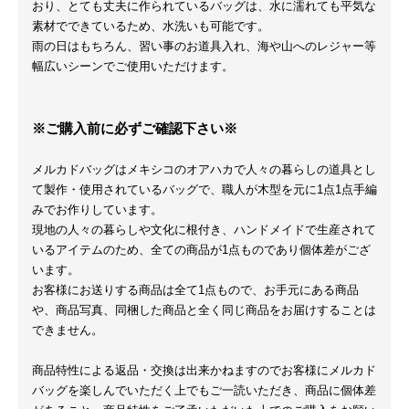
おり、とても丈夫に作られているバッグは、水に濡れても平気な
素材でできているため、水洗いも可能です。
雨の日はもちろん、習い事のお道具入れ、海や山へのレジャー等
幅広いシーンでご使用いただけます。
※ご購入前に必ずご確認下さい※
メルカドバッグはメキシコのオアハカで人々の暮らしの道具とし
て製作・使用されているバッグで、職人が木型を元に1点1点手編
みでお作りしています。
現地の人々の暮らしや文化に根付き、ハンドメイドで生産されて
いるアイテムのため、全ての商品が1点ものであり個体差がござ
います。
お客様にお送りする商品は全て1点もので、お手元にある商品
や、商品写真、同梱した商品と全く同じ商品をお届けすることは
できません。
商品特性による返品・交換は出来かねますのでお客様にメルカド
バッグを楽しんでいただく上でもご一読いただき、商品に個体差