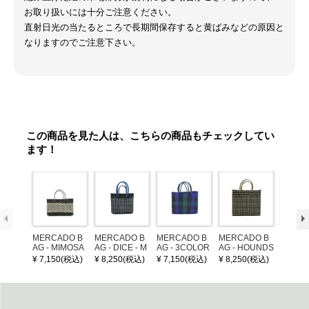
お取り扱いには十分ご注意ください。
直射日光の当たるところで長期間保存すると黄ばみなどの原因と
なりますのでご注意下さい。
この商品を見た人は、こちらの商品もチェックしてい
ます！
MERCADO B
MERCADO B
MERCADO B
MERCADO B
LEATH
AG - MIMOSA
AG - DICE - M
AG - 3COLOR
AG - HOUNDS
NDLE 
- Black / Crea
OSAIC - Black
S CHECK - Bl
TOOTH - Blac
¥ 7,150(税込)
¥ 8,250(税込)
¥ 7,150(税込)
¥ 8,250(税込)
¥ 1,32
m (SHORT X
/ Cream / Meta
ack / Dark Gre
k / Cream (S)
S)
llic Blue
en / Navy (XS)