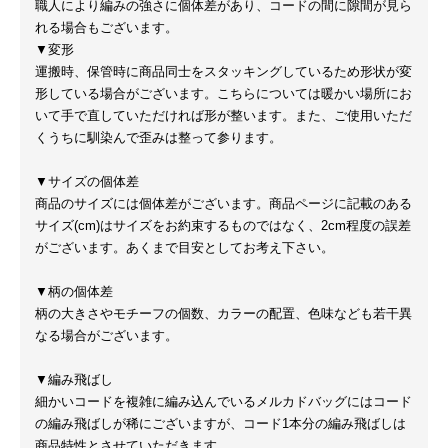
職人により編みの強さに個体差があり、コードの間に隙間が見ら
れる場合もございます。
▼変形
運搬時、保管時に商品同士をスタッキングしているため形状が変
形している場合がございます。こちらについては暖かい場所にお
いて手で直していただければ形が整います。また、ご使用いただ
くうちに馴染んで歪みは整って参ります。
▼サイズの個体差
商品のサイズには個体差がございます。商品ページに記載のある
サイズ(cm)はサイズをお約束するものではなく、2cm程度の誤差
がございます。あくまで目安としてお考え下さい。
▼柄の個体差
柄の大きさやモチーフの個数、カラーの配置、色味なども若干異
なる場合がございます。
▼編み飛ばし
細かいコードを複雑に編み込んでいるメルカドバッグにはコード
の編み飛ばしが稀にございますが、コード1本分の編み飛ばしは
商品特性とさせていただきます。