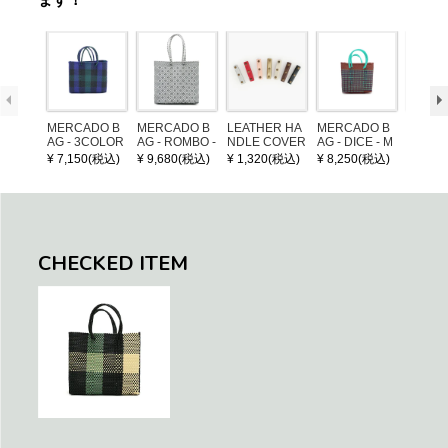
MERCADO B
MERCADO B
LEATHER HA
MERCADO B
MERCA
AG - 3COLOR
AG - ROMBO -
NDLE COVER
AG - DICE - M
AG - DI
S CHECK - Bl
LONG HANDL
OSAIC - Copp
OSAIC 
¥ 7,150(税込)
¥ 9,680(税込)
¥ 1,320(税込)
¥ 8,250(税込)
¥ 8,25
ack / Dark Gre
E - Silver / Whi
er / Navy / Mint
/ Cream
en / Navy (XS)
te (M)
llic Blu
CHECKED ITEM