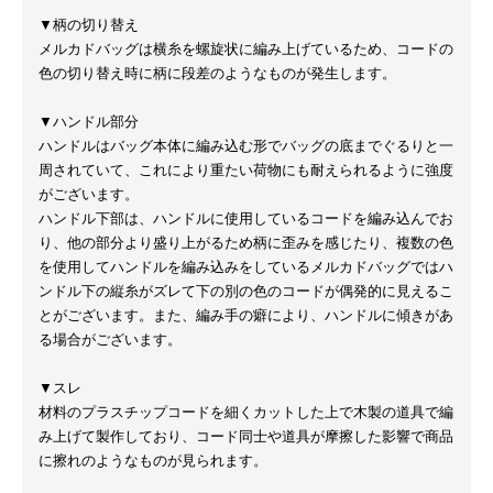
▼柄の切り替え
メルカドバッグは横糸を螺旋状に編み上げているため、コードの
色の切り替え時に柄に段差のようなものが発生します。
▼ハンドル部分
ハンドルはバッグ本体に編み込む形でバッグの底までぐるりと一
周されていて、これにより重たい荷物にも耐えられるように強度
がございます。
ハンドル下部は、ハンドルに使用しているコードを編み込んでお
り、他の部分より盛り上がるため柄に歪みを感じたり、複数の色
を使用してハンドルを編み込みをしているメルカドバッグではハ
ンドル下の縦糸がズレて下の別の色のコードが偶発的に見えるこ
とがございます。また、編み手の癖により、ハンドルに傾きがあ
る場合がございます。
▼スレ
材料のプラスチップコードを細くカットした上で木製の道具で編
み上げて製作しており、コード同士や道具が摩擦した影響で商品
に擦れのようなものが見られます。