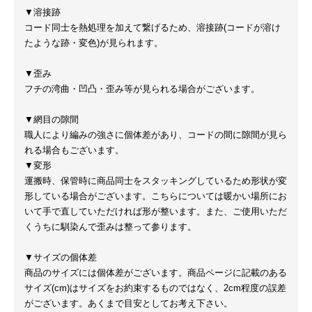
▼溶接跡
コード同士を熱処理を加えて繋げるため、溶接跡(コードが溶け
たような跡・変色)が見られます。
▼歪み
フチの湾曲・凹凸・歪み等が見られる場合がございます。
▼網目の隙間
職人により編みの強さに個体差があり、コードの間に隙間が見ら
れる場合もございます。
▼変形
運搬時、保管時に商品同士をスタッキングしているため形状が変
形している場合がございます。こちらについては暖かい場所にお
いて手で直していただければ形が整います。また、ご使用いただ
くうちに馴染んで歪みは整って参ります。
▼サイズの個体差
商品のサイズには個体差がございます。商品ページに記載のある
サイズ(cm)はサイズをお約束するものではなく、2cm程度の誤差
がございます。あくまで目安としてお考え下さい。