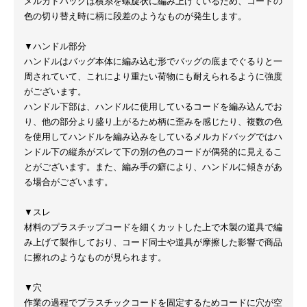
メルカドバッグは横糸を螺旋状に編み上げているため、コードの
色の切り替え時に柄に段差のようなものが発生します。
▼ハンドル部分
ハンドルはバッグ本体に編み込む形でバッグの底までぐるりと一
周されていて、これにより重たい荷物にも耐えられるように強度
がございます。
ハンドル下部は、ハンドルに使用しているコードを編み込んでお
り、他の部分より盛り上がるため柄に歪みを感じたり、複数の色
を使用してハンドルを編み込みをしているメルカドバッグではハ
ンドル下の縦糸がズレて下の別の色のコードが偶発的に見えるこ
とがございます。また、編み手の癖により、ハンドルに傾きがあ
る場合がございます。
▼スレ
材料のプラスチップコードを細くカットした上で木製の道具で編
み上げて製作しており、コード同士や道具が摩擦した影響で商品
に擦れのようなものが見られます。
▼穴
作業の過程でプラスチックコードを固定するためコードに穴が空