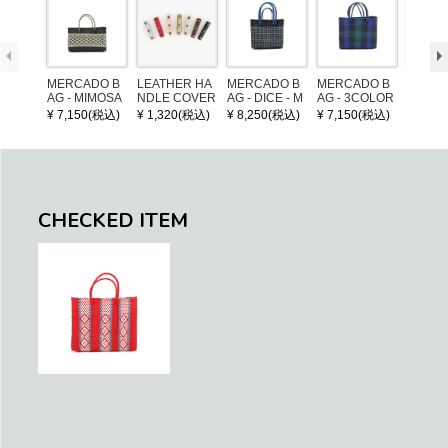
MERCADO B
LEATHER HA
MERCADO B
MERCADO B
MERCA
AG - MIMOSA
NDLE COVER
AG - DICE - M
AG - 3COLOR
AG - DI
- Black / Crea
OSAIC - Black
S CHECK - Bl
OSAIC 
¥ 7,150(税込)
¥ 1,320(税込)
¥ 8,250(税込)
¥ 7,150(税込)
¥ 8,25
m (SHORT X
/ Cream / Meta
ack / Dark Gre
er / Nav
S)
llic Blue
en / Navy (XS)
CHECKED ITEM