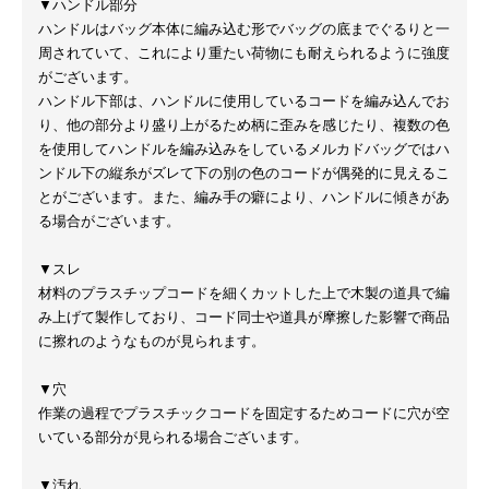
▼ハンドル部分
ハンドルはバッグ本体に編み込む形でバッグの底までぐるりと一
周されていて、これにより重たい荷物にも耐えられるように強度
がございます。
ハンドル下部は、ハンドルに使用しているコードを編み込んでお
り、他の部分より盛り上がるため柄に歪みを感じたり、複数の色
を使用してハンドルを編み込みをしているメルカドバッグではハ
ンドル下の縦糸がズレて下の別の色のコードが偶発的に見えるこ
とがございます。また、編み手の癖により、ハンドルに傾きがあ
る場合がございます。
▼スレ
材料のプラスチップコードを細くカットした上で木製の道具で編
み上げて製作しており、コード同士や道具が摩擦した影響で商品
に擦れのようなものが見られます。
▼穴
作業の過程でプラスチックコードを固定するためコードに穴が空
いている部分が見られる場合ございます。
▼汚れ