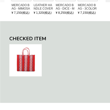
MERCADO B
LEATHER HA
MERCADO B
MERCADO B
MERCA
AG - MIMOSA
NDLE COVER
AG - DICE - M
AG - 3COLOR
AG - DI
- Black / Crea
OSAIC - Black
S CHECK - Bl
OSAIC 
¥ 7,150(税込)
¥ 1,320(税込)
¥ 8,250(税込)
¥ 7,150(税込)
¥ 8,25
m (SHORT X
/ Cream / Meta
ack / Dark Gre
er / Nav
S)
llic Blue
en / Navy (XS)
CHECKED ITEM