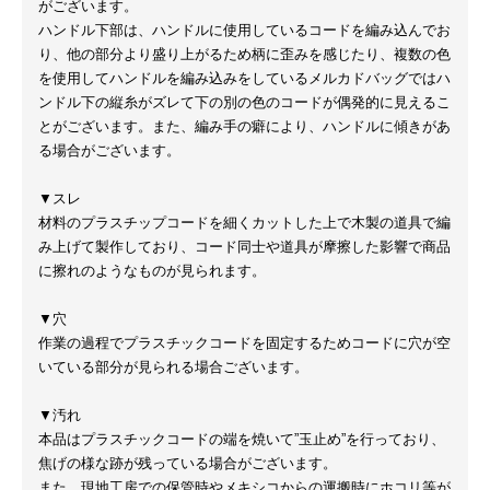
がございます。
ハンドル下部は、ハンドルに使用しているコードを編み込んでお
り、他の部分より盛り上がるため柄に歪みを感じたり、複数の色
を使用してハンドルを編み込みをしているメルカドバッグではハ
ンドル下の縦糸がズレて下の別の色のコードが偶発的に見えるこ
とがございます。また、編み手の癖により、ハンドルに傾きがあ
る場合がございます。
▼スレ
材料のプラスチップコードを細くカットした上で木製の道具で編
み上げて製作しており、コード同士や道具が摩擦した影響で商品
に擦れのようなものが見られます。
▼穴
作業の過程でプラスチックコードを固定するためコードに穴が空
いている部分が見られる場合ございます。
▼汚れ
本品はプラスチックコードの端を焼いて”玉止め”を行っており、
焦げの様な跡が残っている場合がございます。
また、現地工房での保管時やメキシコからの運搬時にホコリ等が