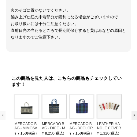
火のそばに置かないでください。
編み上げた紐の末端部分が鋭利になる場合がございますので、
お取り扱いには十分ご注意ください。
直射日光の当たるところで長期間保存すると黄ばみなどの原因と
なりますのでご注意下さい。
この商品を見た人は、こちらの商品もチェックしてい
ます！
MERCADO B
MERCADO B
MERCADO B
LEATHER HA
POM P
AG - MIMOSA
AG - DICE - M
AG - 3COLOR
NDLE COVER
ARM (
- Black / Crea
OSAIC - Black
S CHECK - Bl
¥ 7,150(税込)
¥ 8,250(税込)
¥ 7,150(税込)
¥ 1,320(税込)
¥ 1,32
m (SHORT X
/ Cream / Meta
ack / Dark Gre