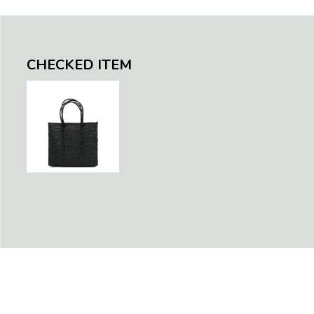
S)
llic Blue
en / Navy (XS)
CHECKED ITEM