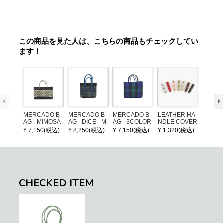
この商品を見た人は、こちらの商品もチェックしてい
ます！
MERCADO B
MERCADO B
MERCADO B
LEATHER HA
POM P
AG - MIMOSA
AG - DICE - M
AG - 3COLOR
NDLE COVER
ARM (
- Black / Crea
OSAIC - Black
S CHECK - Bl
¥ 7,150(税込)
¥ 8,250(税込)
¥ 7,150(税込)
¥ 1,320(税込)
¥ 1,32
m (SHORT X
/ Cream / Meta
ack / Dark Gre
S)
llic Blue
en / Navy (XS)
CHECKED ITEM