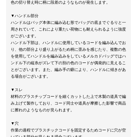
色の切り替え時に柄に段差のようなものが発生します。
▼ハンドル部分
ハンドルはバッグ本体に編み込む形でバッグの底までぐるりと一
周されていて、これにより重たい荷物にも耐えられるように強度
がございます。
ハンドル下部は、ハンドルに使用しているコードを編み込んでお
り、他の部分より盛り上がるため柄に歪みを感じたり、複数の色
を使用してハンドルを編み込みをしているメルカドバッグではハ
ンドル下の縦糸がズレて下の別の色のコードが偶発的に見えるこ
とがございます。また、編み手の癖により、ハンドルに傾きがあ
る場合がございます。
▼スレ
材料のプラスチップコードを細くカットした上で木製の道具で編
み上げて製作しており、コード同士や道具が摩擦した影響で商品
に擦れのようなものが見られます。
▼穴
作業の過程でプラスチックコードを固定するためコードに穴が空
いている部分が見られる場合ございます。