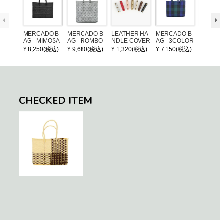
MERCADO B
MERCADO B
LEATHER HA
MERCADO B
POM P
AG - MIMOSA
AG - ROMBO -
NDLE COVER
AG - 3COLOR
ARM (
- Black (SHOR
LONG HANDL
S CHECK - Bl
¥ 8,250(税込)
¥ 9,680(税込)
¥ 1,320(税込)
¥ 7,150(税込)
¥ 1,32
T S)
E - Silver / Whi
ack / Dark Gre
te (M)
en / Navy (XS)
CHECKED ITEM