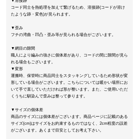
▼溶接跡
コード同士を熱処理を加えて繋げるため、溶接跡(コードが溶け
たような跡・変色)が見られます。
▼歪み
フチの湾曲・凹凸・歪み等が見られる場合がございます。
▼網目の隙間
職人により編みの強さに個体差があり、コードの間に隙間が見ら
れる場合もございます。
▼変形
運搬時、保管時に商品同士をスタッキングしているため形状が変
形している場合がございます。こちらについては暖かい場所にお
いて手で直していただければ形が整います。また、ご使用いただ
くうちに馴染んで歪みは整って参ります。
▼サイズの個体差
商品のサイズには個体差がございます。商品ページに記載のある
サイズ(cm)はサイズをお約束するものではなく、2cm程度の誤差
がございます。あくまで目安としてお考え下さい。