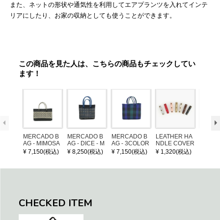
また、ネットの形状や通気性を利用してエアプランツを入れてインテ
リアにしたり、お家の収納としても使うことができます。
この商品を見た人は、こちらの商品もチェックしてい
ます！
MERCADO B
MERCADO B
MERCADO B
LEATHER HA
POM P
AG - MIMOSA
AG - DICE - M
AG - 3COLOR
NDLE COVER
ARM (
- Black / Crea
OSAIC - Black
S CHECK - Bl
¥ 7,150(税込)
¥ 8,250(税込)
¥ 7,150(税込)
¥ 1,320(税込)
¥ 1,32
m (SHORT X
/ Cream / Meta
ack / Dark Gre
S)
llic Blue
en / Navy (XS)
CHECKED ITEM