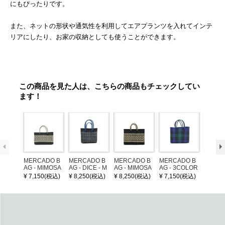
にもぴったりです。
また、ネットの形状や通気性を利用してエアプランツを入れてインテ
リアにしたり、お家の収納としても使うことができます。
この商品を見た人は、こちらの商品もチェックしてい
ます！
MERCADO B
MERCADO B
MERCADO B
MERCADO B
LEATH
AG - MIMOSA
AG - DICE - M
AG - MIMOSA
AG - 3COLOR
NDLE 
- Black / Crea
OSAIC - Black
- Black / Crea
S CHECK - Bl
¥ 7,150(税込)
¥ 8,250(税込)
¥ 8,250(税込)
¥ 7,150(税込)
¥ 1,32
m (SHORT X
/ Cream / Meta
m (SHORT S)
ack / Dark Gre
S)
llic Blue
en / Navy (XS)