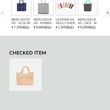
MERCADO B
MERCADO B
LEATHER HA
MERCADO B
MERCA
AG - 3COLOR
AG - ROMBO -
NDLE COVER
AG - DICE - M
AG - DI
S CHECK - Bl
LONG HANDL
OSAIC - Copp
OSAIC 
¥ 7,150(税込)
¥ 9,680(税込)
¥ 1,320(税込)
¥ 8,250(税込)
¥ 8,25
ack / Dark Gre
E - Silver / Whi
er / Navy / Mint
/ Cream
en / Navy (XS)
te (M)
llic Blu
CHECKED ITEM