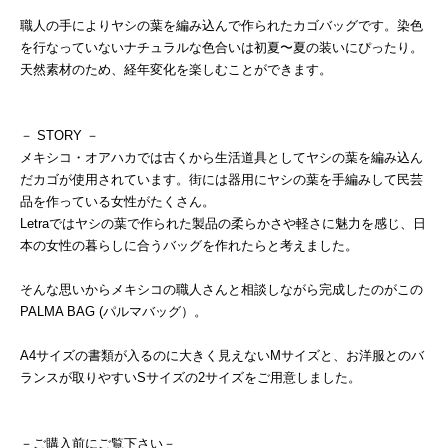
職人の手によりヤシの葉を編み込んで作られたカゴバッグです。染色
を行なっていないナチュラルな色合いは初夏〜夏の装いにぴったり。
天然素材のため、経年変化を楽しむことができます。
－ STORY －
メキシコ・オアハカでは古くから生活道具としてヤシの葉を編み込ん
だカゴが使用されています。街には器用にヤシの葉を手編みして民芸
品を作っている女性がたくさん。
Letraではヤシの葉で作られた製品の柔らかさや軽さに魅力を感じ、日
本の女性の暮らしに合うバッグを作れたらと考えました。
そんな思いからメキシコの職人さんと相談しながら完成したのがこの
PALMA BAG (パルマバッグ）。
A4サイズの書類が入るのに大きく見えないMサイズと、お洋服とのバ
ランスが取りやすいSサイズの2サイズをご用意しました。
－ご購入前にご覧下さい－