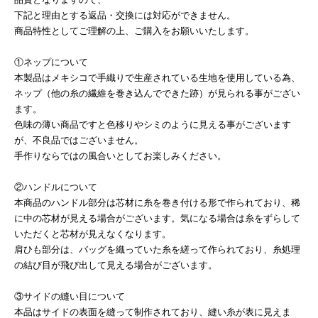
下記と理由とする返品・交換には対応ができません。
商品特性としてご理解の上、ご購入をお願いいたします。
①ネップについて
本製品はメキシコで手織りで生産されている生地を使用している為、
ネップ（他の糸の繊維を巻き込んでできた跡）が見られる事がござい
ます。
色味の薄い商品ですと色移りやシミのように見える事がございます
が、不良品ではございません。
手作りならではの風合いとしてお楽しみください。
②ハンドルについて
本商品のハンドル部分は芯材に糸を巻き付ける形で作られており、稀
に中の芯材が見える場合がございます。気になる場合は糸をずらして
いただくと芯材が見えなくなります。
肩ひも部分は、バッグを織っていた糸を縒って作られており、糸処理
の結び目が飛び出して見える場合がございます。
③サイドの縫い目について
本品はサイドの表面を縫って制作されており、縫い糸が表に見えま