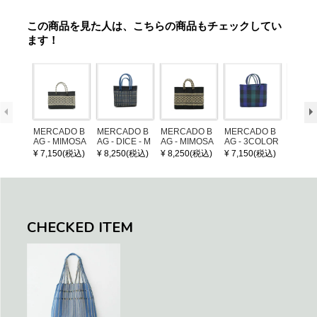
この商品を見た人は、こちらの商品もチェックしてい
ます！
MERCADO B
MERCADO B
MERCADO B
MERCADO B
LEATH
AG - MIMOSA
AG - DICE - M
AG - MIMOSA
AG - 3COLOR
NDLE 
- Black / Crea
OSAIC - Black
- Black / Crea
S CHECK - Bl
¥ 7,150(税込)
¥ 8,250(税込)
¥ 8,250(税込)
¥ 7,150(税込)
¥ 1,32
m (SHORT X
/ Cream / Meta
m (SHORT S)
ack / Dark Gre
S)
llic Blue
en / Navy (XS)
CHECKED ITEM