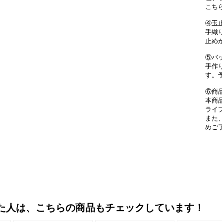
こち
④玉
手織
止め
⑤バ
手作
す。
⑥商
本商
ライ
また
めご
た人は、こちらの商品もチェックしています！