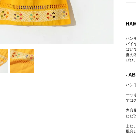
HAM
ハン
バイ
ぱい
夏の
ぜひ
- A
ハン
一つ
では
内容
ただ
また
風合