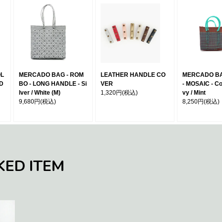
OL
MERCADO BAG - ROM
LEATHER HANDLE CO
MERCADO BA
 D
BO - LONG HANDLE - Si
VER
- MOSAIC - Co
lver / White (M)
1,320円
(税込)
vy / Mint
9,680円
(税込)
8,250円
(税込)
KED ITEM