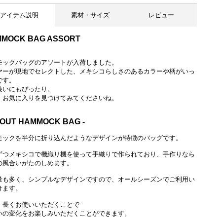
アイテム説明
素材・サイズ
レビュー
MOCK BAG ASSORT
モックバッグのアソートが入荷しました。
ヤーが現地でセレクトした、メキシコらしさのあるカラーや柄がいっ
です。
装いにもぴったり。
、お気に入りを見つけてみてくださいね。
BOUT HAMMOCK BAG -
モックを半分に折り込んだようなデザインが特徴のバッグです。
ずつメキシコで機織り機を使って手織りで作られており、手作りなら
の風合いがたのしめます。
量も多く、シンプルなデザインですので、オールシーズンでご利用い
けます。
、長くお使いいただくことで
いの変化をお楽しみいただくことができます。