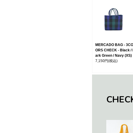
MERCADO BAG - 3C
ORS CHECK - Black /
ark Green / Navy (XS)
7,150円
(税込)
CHEC