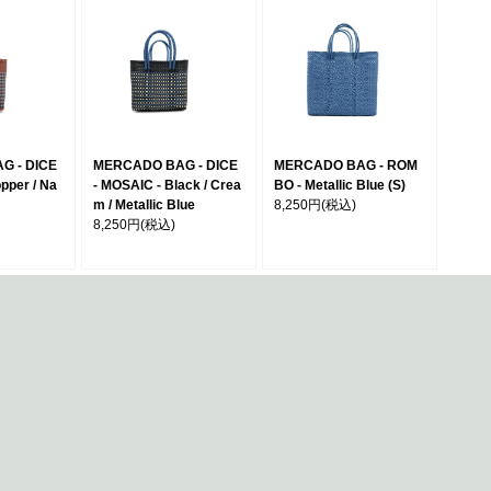
G - DICE
MERCADO BAG - DICE
MERCADO BAG - ROM
pper / Na
- MOSAIC - Black / Crea
BO - Metallic Blue (S)
m / Metallic Blue
8,250円
(税込)
8,250円
(税込)