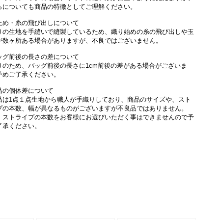
らについても商品の特徴としてご理解ください。
止め・糸の飛び出しについて
りの生地を手縫いで縫製しているため、織り始めの糸の飛び出しや玉
が数ヶ所ある場合がありますが、不良ではございません。
ッグ前後の長さの差について
りのため、バッグ前後の長さに1cm前後の差がある場合がございま
予めご了承ください。
品の個体差について
品は1点１点生地から職人が手織りしており、商品のサイズや、スト
プの本数、幅が異なるものがございますが不良品ではありません。
、ストライプの本数をお客様にお選びいただく事はできませんので予
了承ください。