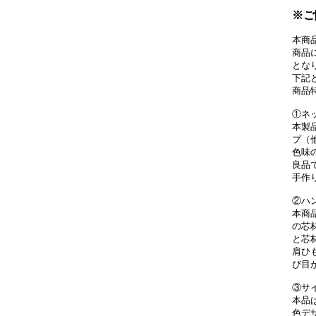
※ご
本商
商品
とな
下記
商品
①ネ
本製
プ（
色味
良品
手作
②ハ
本商
の芯
と芯
肩ひ
び目
③サ
本品
色デ