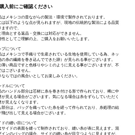
購入前にご確認ください
品はメキシコの昔ながらの製法・環境で製作されております。
には以下のような点が見られますが、現地の伝統的な製法による品質
りますので、
と理由とする返品・交換には対応ができません。
特性としてご理解の上、ご購入をお願いいたします。
ップについて
品はメキシコで手織りで生産されている生地を使用している為、ネッ
他の糸の繊維を巻き込んでできた跡）が見られる事がございます。
の薄い商品ですと色移りやシミのように見える事がございますが、不
ではございません。
りならではの風合いとしてお楽しみください。
ンドルについて
品のハンドル部分は芯材に糸を巻き付ける形で作られており、稀に中
材が見える場合がございます。気になる場合は糸をずらしていただく
材が見えなくなります。
も部分は、バッグを織っていた糸を縒って作られており、糸処理の結
が飛び出して見える場合がございます。
イドの縫い目について
はサイドの表面を縫って制作されており、縫い糸が表に見えます。混
ザインのバッグの場合、サイドの縫い糸が目立つように見えますが、