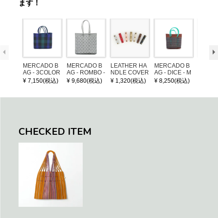
ます！
MERCADO B
MERCADO B
LEATHER HA
MERCADO B
MERCA
AG - 3COLOR
AG - ROMBO -
NDLE COVER
AG - DICE - M
AG - DI
S CHECK - Bl
LONG HANDL
OSAIC - Copp
OSAIC 
¥ 7,150(税込)
¥ 9,680(税込)
¥ 1,320(税込)
¥ 8,250(税込)
¥ 8,25
ack / Dark Gre
E - Silver / Whi
er / Navy / Mint
/ Cream
en / Navy (XS)
te (M)
llic Blu
CHECKED ITEM