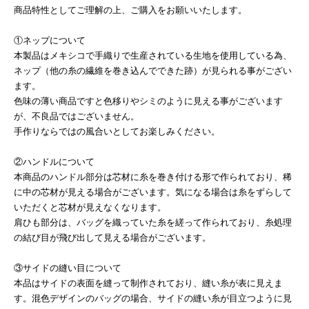
商品特性としてご理解の上、ご購入をお願いいたします。
①ネップについて
本製品はメキシコで手織りで生産されている生地を使用している為、
ネップ（他の糸の繊維を巻き込んでできた跡）が見られる事がござい
ます。
色味の薄い商品ですと色移りやシミのように見える事がございます
が、不良品ではございません。
手作りならではの風合いとしてお楽しみください。
②ハンドルについて
本商品のハンドル部分は芯材に糸を巻き付ける形で作られており、稀
に中の芯材が見える場合がございます。気になる場合は糸をずらして
いただくと芯材が見えなくなります。
肩ひも部分は、バッグを織っていた糸を縒って作られており、糸処理
の結び目が飛び出して見える場合がございます。
③サイドの縫い目について
本品はサイドの表面を縫って制作されており、縫い糸が表に見えま
す。混色デザインのバッグの場合、サイドの縫い糸が目立つように見