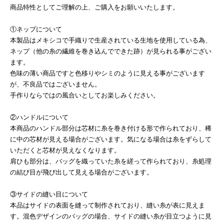
商品特性としてご理解の上、ご購入をお願いいたします。
①ネップについて
本製品はメキシコで手織りで生産されている生地を使用している為、
ネップ（他の糸の繊維を巻き込んでできた跡）が見られる事がござい
ます。
色味の薄い商品ですと色移りやシミのように見える事がございます
が、不良品ではございません。
手作りならではの風合いとしてお楽しみください。
②ハンドルについて
本商品のハンドル部分は芯材に糸を巻き付ける形で作られており、稀
に中の芯材が見える場合がございます。気になる場合は糸をずらして
いただくと芯材が見えなくなります。
肩ひも部分は、バッグを織っていた糸を縒って作られており、糸処理
の結び目が飛び出して見える場合がございます。
③サイドの縫い目について
本品はサイドの表面を縫って制作されており、縫い糸が表に見えま
す。混色デザインのバッグの場合、サイドの縫い糸が目立つように見