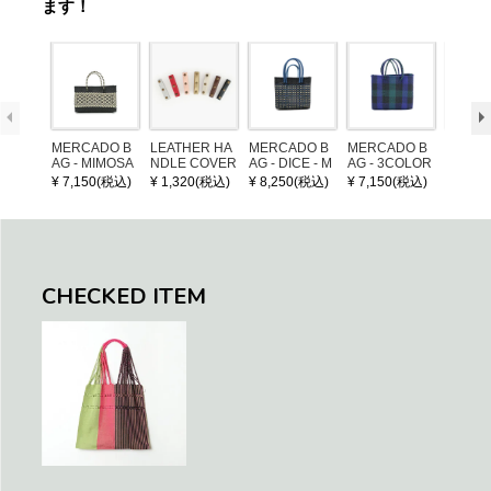
ます！
MERCADO B
LEATHER HA
MERCADO B
MERCADO B
MERCA
AG - MIMOSA
NDLE COVER
AG - DICE - M
AG - 3COLOR
AG - DI
- Black / Crea
OSAIC - Black
S CHECK - Bl
OSAIC 
¥ 7,150(税込)
¥ 1,320(税込)
¥ 8,250(税込)
¥ 7,150(税込)
¥ 8,25
m (SHORT X
/ Cream / Meta
ack / Dark Gre
er / Nav
S)
llic Blue
en / Navy (XS)
CHECKED ITEM