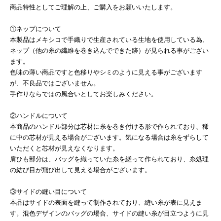
商品特性としてご理解の上、ご購入をお願いいたします。
①ネップについて
本製品はメキシコで手織りで生産されている生地を使用している為、
ネップ（他の糸の繊維を巻き込んでできた跡）が見られる事がござい
ます。
色味の薄い商品ですと色移りやシミのように見える事がございます
が、不良品ではございません。
手作りならではの風合いとしてお楽しみください。
②ハンドルについて
本商品のハンドル部分は芯材に糸を巻き付ける形で作られており、稀
に中の芯材が見える場合がございます。気になる場合は糸をずらして
いただくと芯材が見えなくなります。
肩ひも部分は、バッグを織っていた糸を縒って作られており、糸処理
の結び目が飛び出して見える場合がございます。
③サイドの縫い目について
本品はサイドの表面を縫って制作されており、縫い糸が表に見えま
す。混色デザインのバッグの場合、サイドの縫い糸が目立つように見