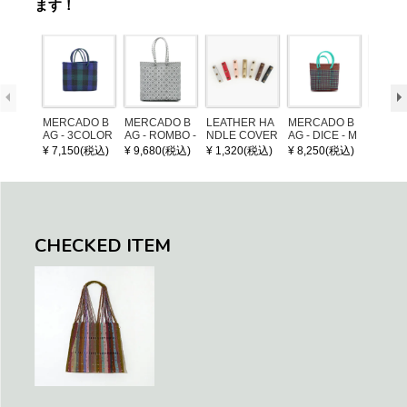
ます！
MERCADO B
MERCADO B
LEATHER HA
MERCADO B
MERCA
AG - 3COLOR
AG - ROMBO -
NDLE COVER
AG - DICE - M
AG - DI
S CHECK - Bl
LONG HANDL
OSAIC - Copp
OSAIC 
¥ 7,150(税込)
¥ 9,680(税込)
¥ 1,320(税込)
¥ 8,250(税込)
¥ 8,25
ack / Dark Gre
E - Silver / Whi
er / Navy / Mint
/ Cream
en / Navy (XS)
te (M)
llic Blu
CHECKED ITEM